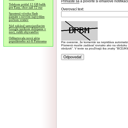
Prihláste sa
a povoľte si emailové notifiká
Telekom pridal 12 GB balík
pre Easy, chce zaň 12 eur
Overovací text:
Spustená výroba flash
pamäte s novým najvyšším
počtom vrstiev
Súd zakázal samojazdiacim
Google taxíkom dobíjanie v
noci, rušili obyvateľov
Odštartovala nová séria
populárneho sci-fi Futurama
Pre overenie, že komentár sa nepridáva automatizov
Písmená musíte zadávať rovnako ako na obrázku veľk
obrázok". V texte sa používajú iba znaky "BC