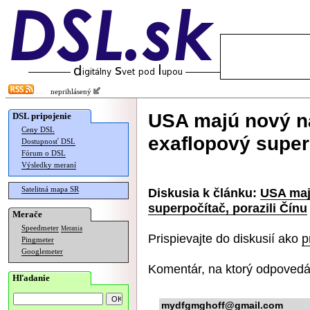
neprihlásený
USA majú nový na
DSL pripojenie
Ceny DSL
exaflopový superp
Dostupnosť DSL
Fórum o DSL
Výsledky meraní
Satelitná mapa SR
Diskusia k článku:
USA maj
superpočítač, porazili Čínu
Merače
Speedmeter
Merania
Prispievajte do diskusií ako
p
Pingmeter
Googlemeter
Komentár, na ktorý odpovedá
Hľadanie
mydfgmghoff@gmail.com