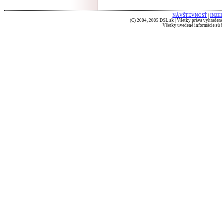
NÁVŠTEVNOSŤ
|
INZE
(C) 2004, 2005 DSL.sk | Všetky práva vyhradené
Všetky uvedené informácie sú b