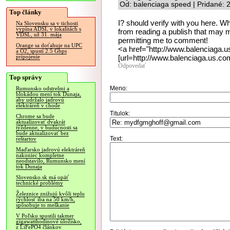
Od: balenciaga speed | Pridané: 
Top články
I? should verify with you here. Whi
Na Slovensku sa v tichosti
vypína ADSL v lokalitách s
from reading a publish that may m
VDSL, už 31. mája
permitting me to comment!
Orange sa doťahuje na UPC
<a href="http://www.balenciaga.
a O2, spustí 2.5 Gbps
[url=http://www.balenciaga.us.co
pripojenie
Odpovedať
Top správy
Meno:
Rumunsko odstrelmi a
blokádou mení tok Dunaja,
aby udržalo jadrovú
elektráreň v chode
Titulok:
Chrome sa bude
aktualizovať dvakrát
týždenne, v budúcnosti sa
bude aktualizovať bez
Text:
reštartov
Maďarsko jadrovú elektráreň
nakoniec kompletne
neodstavilo, Rumunsko mení
tok Dunaja
Slovensko.sk má opäť
technické problémy
Železnice znižujú kvôli teplu
rýchlosť iba na 50 km/h,
spôsobuje to meškanie
V Poľsku spustili takmer
gigawatthodinové úložisko,
z LiFePO4 článkov