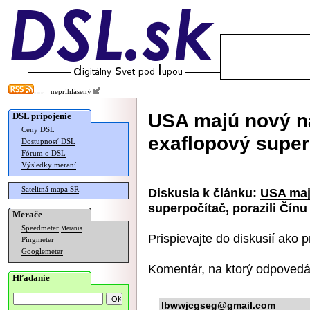
neprihlásený
USA majú nový na
DSL pripojenie
Ceny DSL
exaflopový superp
Dostupnosť DSL
Fórum o DSL
Výsledky meraní
Satelitná mapa SR
Diskusia k článku:
USA maj
superpočítač, porazili Čínu
Merače
Speedmeter
Merania
Prispievajte do diskusií ako
p
Pingmeter
Googlemeter
Komentár, na ktorý odpovedá
Hľadanie
lbwwjcgseg@gmail.com