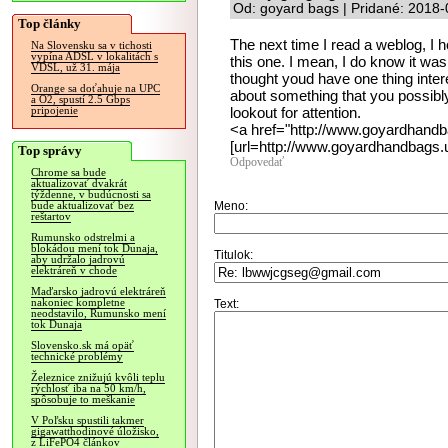
Od: goyard bags | Pridané: 2018-
Top články
The next time I read a weblog, I h
Na Slovensku sa v tichosti
vypína ADSL v lokalitách s
this one. I mean, I do know it was
VDSL, už 31. mája
thought youd have one thing intere
Orange sa doťahuje na UPC
about something that you possibly
a O2, spustí 2.5 Gbps
lookout for attention.
pripojenie
<a href="http://www.goyardhand
[url=http://www.goyardhandbags.
Top správy
Odpovedať
Chrome sa bude
aktualizovať dvakrát
týždenne, v budúcnosti sa
Meno:
bude aktualizovať bez
reštartov
Rumunsko odstrelmi a
blokádou mení tok Dunaja,
Titulok:
aby udržalo jadrovú
elektráreň v chode
Maďarsko jadrovú elektráreň
nakoniec kompletne
Text:
neodstavilo, Rumunsko mení
tok Dunaja
Slovensko.sk má opäť
technické problémy
Železnice znižujú kvôli teplu
rýchlosť iba na 50 km/h,
spôsobuje to meškanie
V Poľsku spustili takmer
gigawatthodinové úložisko,
z LiFePO4 článkov