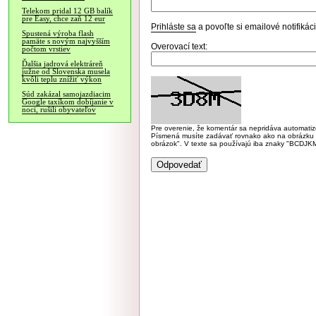
Telekom pridal 12 GB balík
pre Easy, chce zaň 12 eur
Prihláste sa
a povoľte si emailové notifiká
Spustená výroba flash
pamäte s novým najvyšším
Overovací text:
počtom vrstiev
Ďalšia jadrová elektráreň
južne od Slovenska musela
kvôli teplu znížiť výkon
Súd zakázal samojazdiacim
Google taxíkom dobíjanie v
noci, rušili obyvateľov
Pre overenie, že komentár sa nepridáva automatizov
Písmená musíte zadávať rovnako ako na obrázku veľk
obrázok". V texte sa používajú iba znaky "BC