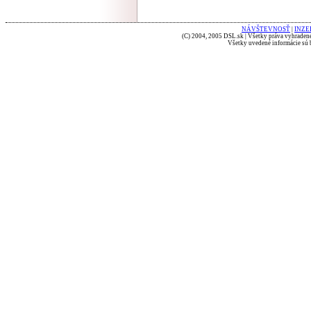
NÁVŠTEVNOSŤ
|
INZE
(C) 2004, 2005 DSL.sk | Všetky práva vyhradené
Všetky uvedené informácie sú b