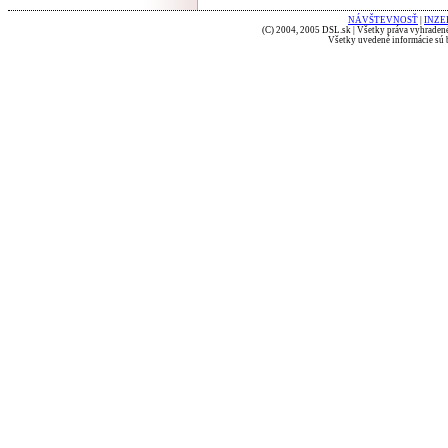
NÁVŠTEVNOSŤ
|
INZE
(C) 2004, 2005 DSL.sk | Všetky práva vyhradené
Všetky uvedené informácie sú b