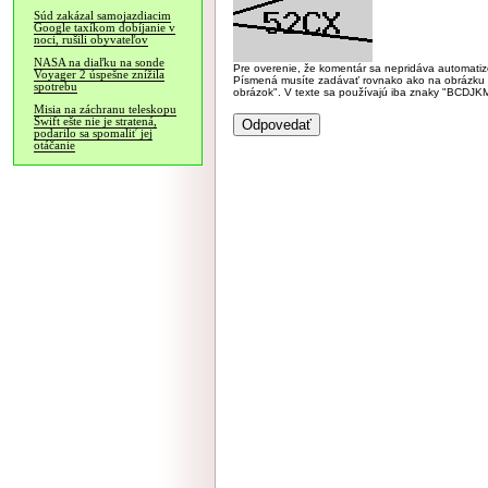
Súd zakázal samojazdiacim
Google taxíkom dobíjanie v
noci, rušili obyvateľov
NASA na diaľku na sonde
Pre overenie, že komentár sa nepridáva automatizov
Voyager 2 úspešne znížila
Písmená musíte zadávať rovnako ako na obrázku veľk
spotrebu
obrázok". V texte sa používajú iba znaky "BC
Misia na záchranu teleskopu
Swift ešte nie je stratená,
podarilo sa spomaliť jej
otáčanie