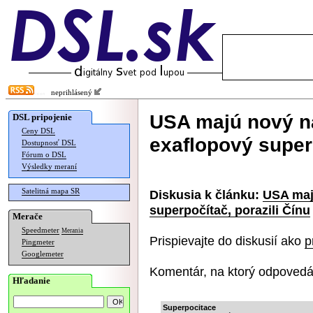
neprihlásený
USA majú nový na
DSL pripojenie
Ceny DSL
exaflopový superp
Dostupnosť DSL
Fórum o DSL
Výsledky meraní
Satelitná mapa SR
Diskusia k článku:
USA maj
superpočítač, porazili Čínu
Merače
Speedmeter
Merania
Prispievajte do diskusií ako
p
Pingmeter
Googlemeter
Komentár, na ktorý odpovedá
Hľadanie
Superpocitace