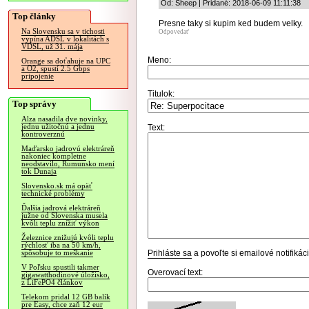
Od: Sheep | Pridané: 2018-06-09 11:11:38
Top články
Presne taky si kupim ked budem velky.
Na Slovensku sa v tichosti
Odpovedať
vypína ADSL v lokalitách s
VDSL, už 31. mája
Meno:
Orange sa doťahuje na UPC
a O2, spustí 2.5 Gbps
pripojenie
Titulok:
Top správy
Alza nasadila dve novinky,
jednu užitočnú a jednu
Text:
kontroverznú
Maďarsko jadrovú elektráreň
nakoniec kompletne
neodstavilo, Rumunsko mení
tok Dunaja
Slovensko.sk má opäť
technické problémy
Ďalšia jadrová elektráreň
južne od Slovenska musela
kvôli teplu znížiť výkon
Železnice znižujú kvôli teplu
rýchlosť iba na 50 km/h,
Prihláste sa
a povoľte si emailové notifiká
spôsobuje to meškanie
V Poľsku spustili takmer
Overovací text:
gigawatthodinové úložisko,
z LiFePO4 článkov
Telekom pridal 12 GB balík
pre Easy, chce zaň 12 eur