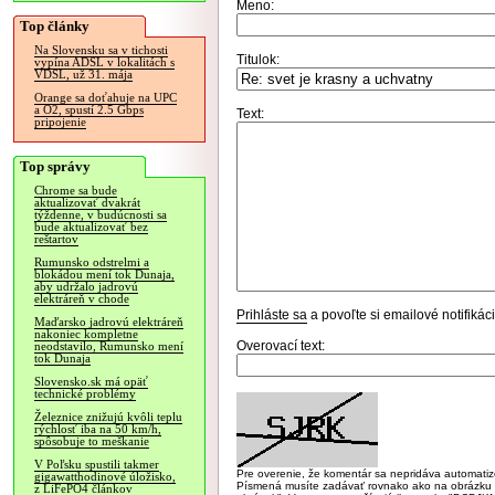
Meno:
Top články
Na Slovensku sa v tichosti
Titulok:
vypína ADSL v lokalitách s
VDSL, už 31. mája
Orange sa doťahuje na UPC
a O2, spustí 2.5 Gbps
Text:
pripojenie
Top správy
Chrome sa bude
aktualizovať dvakrát
týždenne, v budúcnosti sa
bude aktualizovať bez
reštartov
Rumunsko odstrelmi a
blokádou mení tok Dunaja,
aby udržalo jadrovú
elektráreň v chode
Prihláste sa
a povoľte si emailové notifiká
Maďarsko jadrovú elektráreň
nakoniec kompletne
Overovací text:
neodstavilo, Rumunsko mení
tok Dunaja
Slovensko.sk má opäť
technické problémy
Železnice znižujú kvôli teplu
rýchlosť iba na 50 km/h,
spôsobuje to meškanie
V Poľsku spustili takmer
Pre overenie, že komentár sa nepridáva automatizov
gigawatthodinové úložisko,
Písmená musíte zadávať rovnako ako na obrázku veľk
z LiFePO4 článkov