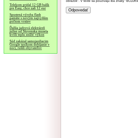
obrázok". V texte sa používajú iba znaky "BC
Telekom pridal 12 GB balík
pre Easy, chce zaň 12 eur
Spustená výroba flash
pamäte s novým najvyšším
počtom vrstiev
Ďalšia jadrová elektráreň
južne od Slovenska musela
kvôli teplu znížiť výkon
Súd zakázal samojazdiacim
Google taxíkom dobíjanie v
noci, rušili obyvateľov