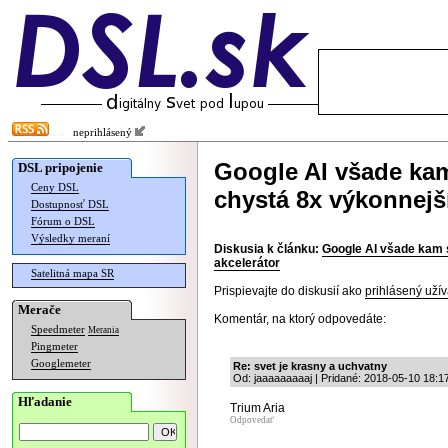
neprihlásený
Google AI všade kam
DSL pripojenie
Ceny DSL
chystá 8x výkonnejší
Dostupnosť DSL
Fórum o DSL
Výsledky meraní
Diskusia k článku:
Google AI všade kam s
akcelerátor
Satelitná mapa SR
Prispievajte do diskusií ako
prihlásený užív
Merače
Komentár, na ktorý odpovedáte:
Speedmeter
Merania
Pingmeter
Googlemeter
Re: svet je krasny a uchvatny
Od: jaaaaaaaaaj | Pridané: 2018-05-10 18:1
Hľadanie
Trium Aria
Odpovedať