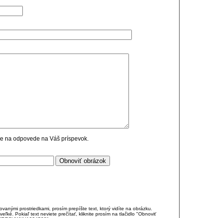
cie na odpovede na Váš príspevok.
anými prostriedkami, prosím prepíšte text, ktorý vidíte na obrázku.
é. Pokiaľ text neviete prečítať, kliknite prosím na tlačidlo "Obnoviť