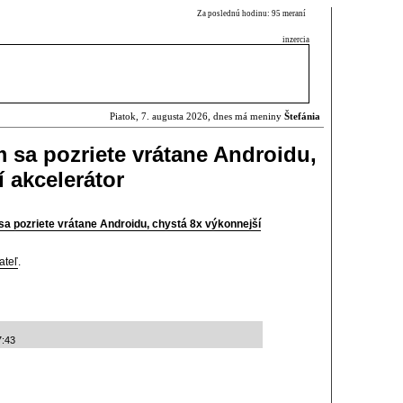
Za poslednú hodinu: 95 meraní
inzercia
Piatok, 7. augusta 2026, dnes má meniny
Štefánia
 sa pozriete vrátane Androidu,
 akcelerátor
a pozriete vrátane Androidu, chystá 8x výkonnejší
ateľ
.
7:43