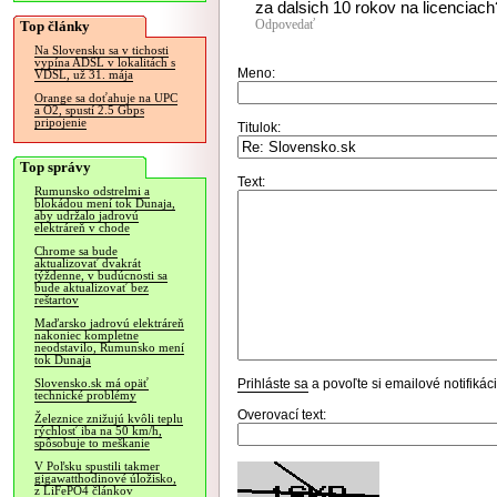
za dalsich 10 rokov na licenciach
Odpovedať
Top články
Na Slovensku sa v tichosti
vypína ADSL v lokalitách s
Meno:
VDSL, už 31. mája
Orange sa doťahuje na UPC
a O2, spustí 2.5 Gbps
pripojenie
Titulok:
Top správy
Text:
Rumunsko odstrelmi a
blokádou mení tok Dunaja,
aby udržalo jadrovú
elektráreň v chode
Chrome sa bude
aktualizovať dvakrát
týždenne, v budúcnosti sa
bude aktualizovať bez
reštartov
Maďarsko jadrovú elektráreň
nakoniec kompletne
neodstavilo, Rumunsko mení
tok Dunaja
Prihláste sa
a povoľte si emailové notifiká
Slovensko.sk má opäť
technické problémy
Overovací text:
Železnice znižujú kvôli teplu
rýchlosť iba na 50 km/h,
spôsobuje to meškanie
V Poľsku spustili takmer
gigawatthodinové úložisko,
z LiFePO4 článkov