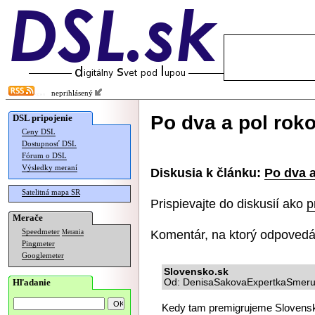
neprihlásený
Po dva a pol rok
DSL pripojenie
Ceny DSL
Dostupnosť DSL
Fórum o DSL
Výsledky meraní
Diskusia k článku:
Po dva 
Satelitná mapa SR
Prispievajte do diskusií ako
p
Merače
Komentár, na ktorý odpovedá
Speedmeter
Merania
Pingmeter
Googlemeter
Slovensko.sk
Hľadanie
Od: DenisaSakovaExpertkaSmeruN
Kedy tam premigrujeme Slovensko