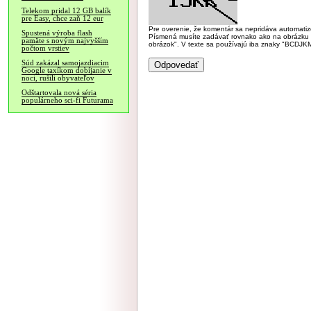
Telekom pridal 12 GB balík
pre Easy, chce zaň 12 eur
Pre overenie, že komentár sa nepridáva automatizov
Spustená výroba flash
Písmená musíte zadávať rovnako ako na obrázku veľk
pamäte s novým najvyšším
obrázok". V texte sa používajú iba znaky "BC
počtom vrstiev
Súd zakázal samojazdiacim
Google taxíkom dobíjanie v
noci, rušili obyvateľov
Odštartovala nová séria
populárneho sci-fi Futurama