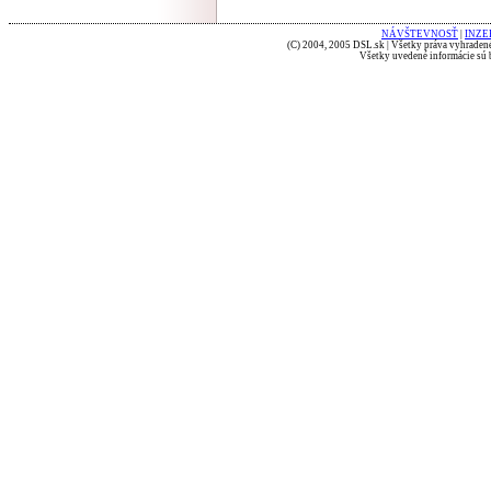
NÁVŠTEVNOSŤ
|
INZE
(C) 2004, 2005 DSL.sk | Všetky práva vyhradené
Všetky uvedené informácie sú b