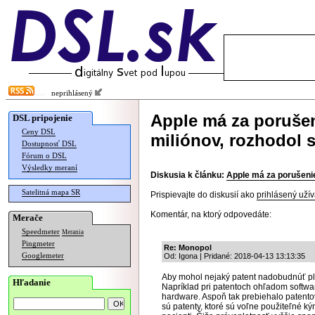
neprihlásený
Apple má za porušen
DSL pripojenie
Ceny DSL
miliónov, rozhodol 
Dostupnosť DSL
Fórum o DSL
Výsledky meraní
Diskusia k článku:
Apple má za porušenie
Satelitná mapa SR
Prispievajte do diskusií ako
prihlásený užív
Komentár, na ktorý odpovedáte:
Merače
Speedmeter
Merania
Pingmeter
Re: Monopol
Googlemeter
Od: Igona | Pridané: 2018-04-13 13:13:35
Aby mohol nejaký patent nadobudnúť pla
Hľadanie
Napríklad pri patentoch ohľadom softwa
hardware. Aspoň tak prebiehalo patentov
sú patenty, ktoré sú voľne použiteľné ký