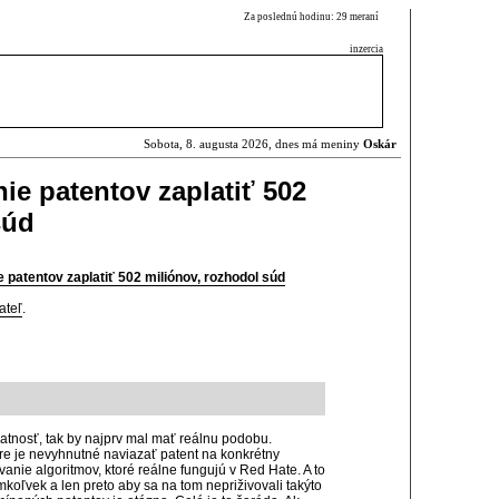
Za poslednú hodinu: 29 meraní
inzercia
Sobota, 8. augusta 2026, dnes má meniny
Oskár
ie patentov zaplatiť 502
súd
 patentov zaplatiť 502 miliónov, rozhodol súd
ateľ
.
tnosť, tak by najprv mal mať reálnu podobu.
re je nevyhnutné naviazať patent na konkrétny
anie algoritmov, ktoré reálne fungujú v Red Hate. A to
mkoľvek a len preto aby sa na tom nepriživovali takýto