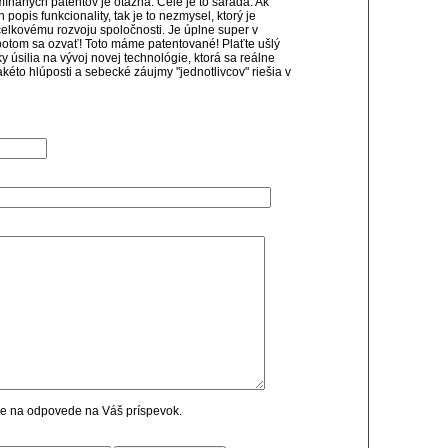
mínaných patentov je otázna. Celé je to šaráda. Ak
 popis funkcionality, tak je to nezmysel, ktorý je
lkovému rozvoju spoločnosti. Je úplne super v
 potom sa ozvať! Toto máme patentované! Plaťte ušlý
ky úsilia na vývoj novej technológie, ktorá sa reálne
kéto hlúposti a sebecké záujmy "jednotlivcov" riešia v
cie na odpovede na Váš príspevok.