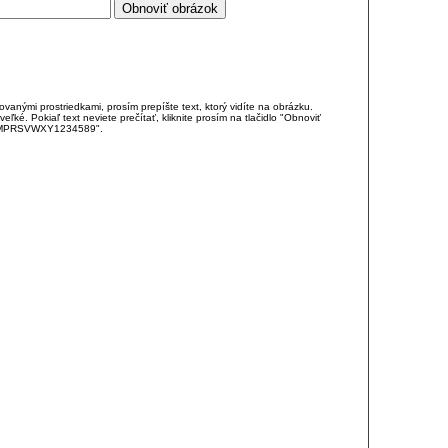
anými prostriedkami, prosím prepíšte text, ktorý vidíte na obrázku.
é. Pokiaľ text neviete prečítať, kliknite prosím na tlačidlo "Obnoviť
DJKMPRSVWXY1234589".