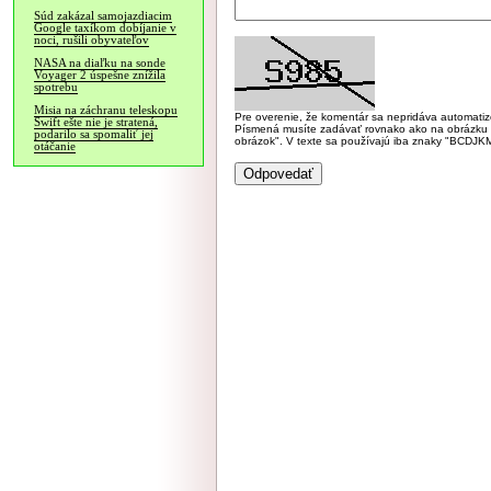
Súd zakázal samojazdiacim
Google taxíkom dobíjanie v
noci, rušili obyvateľov
NASA na diaľku na sonde
Voyager 2 úspešne znížila
spotrebu
Misia na záchranu teleskopu
Pre overenie, že komentár sa nepridáva automatizov
Swift ešte nie je stratená,
Písmená musíte zadávať rovnako ako na obrázku veľk
podarilo sa spomaliť jej
obrázok". V texte sa používajú iba znaky "BC
otáčanie