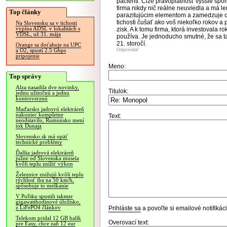
pacienti. Čiže právoplatnosť vyššie spo
firma nikdy nič reálne neuviedla a má len
Top články
parazitujúcim elementom a zamedzuje ce
tichosti čušať ako voš niekoľko rokov a
Na Slovensku sa v tichosti
vypína ADSL v lokalitách s
zisk. A k tomu firma, ktorá investovala ro
VDSL, už 31. mája
používa. Je jednoducho smutné, že sa ta
21. storočí.
Orange sa doťahuje na UPC
Odpovedať
a O2, spustí 2.5 Gbps
pripojenie
Meno:
Top správy
Alza nasadila dve novinky,
Titulok:
jednu užitočnú a jednu
kontroverznú
Maďarsko jadrovú elektráreň
nakoniec kompletne
Text:
neodstavilo, Rumunsko mení
tok Dunaja
Slovensko.sk má opäť
technické problémy
Ďalšia jadrová elektráreň
južne od Slovenska musela
kvôli teplu znížiť výkon
Železnice znižujú kvôli teplu
rýchlosť iba na 50 km/h,
spôsobuje to meškanie
V Poľsku spustili takmer
gigawatthodinové úložisko,
z LiFePO4 článkov
Prihláste sa
a povoľte si emailové notifiká
Telekom pridal 12 GB balík
Overovací text:
pre Easy, chce zaň 12 eur