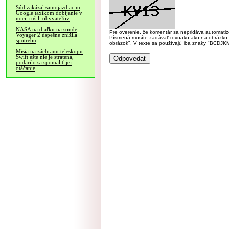
Súd zakázal samojazdiacim
Google taxíkom dobíjanie v
noci, rušili obyvateľov
NASA na diaľku na sonde
Pre overenie, že komentár sa nepridáva automatizov
Voyager 2 úspešne znížila
Písmená musíte zadávať rovnako ako na obrázku veľk
spotrebu
obrázok". V texte sa používajú iba znaky "BC
Misia na záchranu teleskopu
Swift ešte nie je stratená,
podarilo sa spomaliť jej
otáčanie