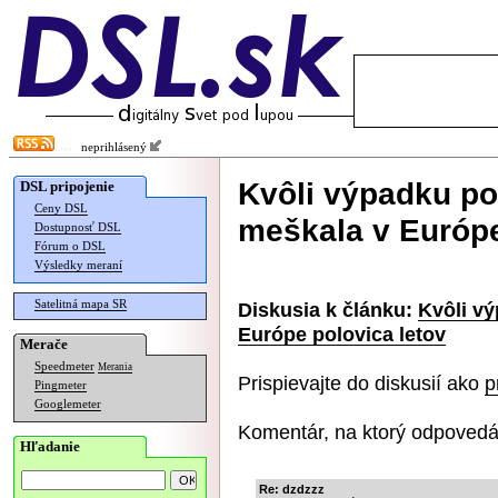
neprihlásený
Kvôli výpadku p
DSL pripojenie
Ceny DSL
meškala v Európe
Dostupnosť DSL
Fórum o DSL
Výsledky meraní
Satelitná mapa SR
Diskusia k článku:
Kvôli v
Európe polovica letov
Merače
Speedmeter
Merania
Prispievajte do diskusií ako
p
Pingmeter
Googlemeter
Komentár, na ktorý odpovedá
Hľadanie
Re: dzdzzz