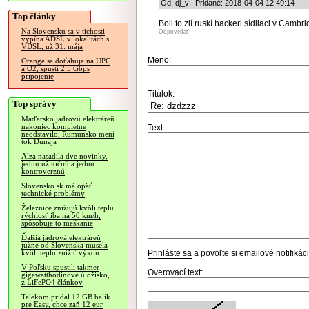
Od: dj_v | Pridané: 2018-04-04 12:49:14
Top články
Boli to zlí ruskí hackeri sídliaci v Cambr
Na Slovensku sa v tichosti
Odpovedať
vypína ADSL v lokalitách s
VDSL, už 31. mája
Meno:
Orange sa doťahuje na UPC
a O2, spustí 2.5 Gbps
pripojenie
Titulok:
Top správy
Maďarsko jadrovú elektráreň
nakoniec kompletne
Text:
neodstavilo, Rumunsko mení
tok Dunaja
Alza nasadila dve novinky,
jednu užitočnú a jednu
kontroverznú
Slovensko.sk má opäť
technické problémy
Železnice znižujú kvôli teplu
rýchlosť iba na 50 km/h,
spôsobuje to meškanie
Ďalšia jadrová elektráreň
južne od Slovenska musela
Prihláste sa
a povoľte si emailové notifiká
kvôli teplu znížiť výkon
V Poľsku spustili takmer
Overovací text:
gigawatthodinové úložisko,
z LiFePO4 článkov
Telekom pridal 12 GB balík
pre Easy, chce zaň 12 eur