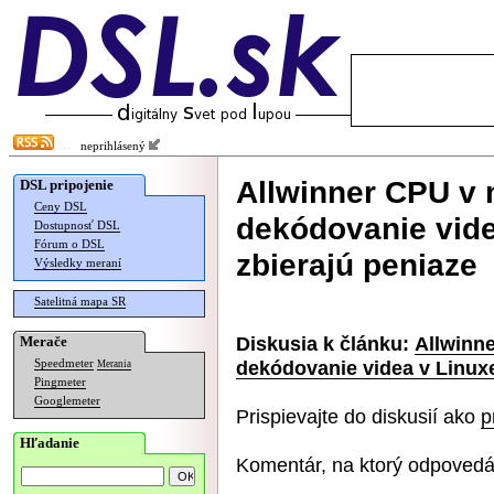
neprihlásený
Allwinner CPU v
DSL pripojenie
Ceny DSL
dekódovanie vide
Dostupnosť DSL
Fórum o DSL
zbierajú peniaze
Výsledky meraní
Satelitná mapa SR
Diskusia k článku:
Allwinn
Merače
dekódovanie videa v Linuxe
Speedmeter
Merania
Pingmeter
Googlemeter
Prispievajte do diskusií ako
p
Hľadanie
Komentár, na ktorý odpovedá