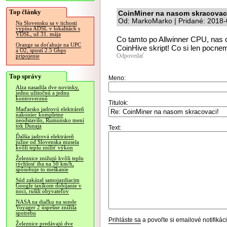
Top články
CoinMiner na nasom skracovac
Od: MarkoMarko | Pridané: 2018-
Na Slovensku sa v tichosti
vypína ADSL v lokalitách s
VDSL, už 31. mája
Co tamto po Allwinner CPU, nas 
Orange sa doťahuje na UPC
CoinHive skript! Co si len pocne
a O2, spustí 2.5 Gbps
Odpovedať
pripojenie
Top správy
Meno:
Alza nasadila dve novinky,
jednu užitočnú a jednu
kontroverznú
Titulok:
Maďarsko jadrovú elektráreň
nakoniec kompletne
neodstavilo, Rumunsko mení
tok Dunaja
Text:
Ďalšia jadrová elektráreň
južne od Slovenska musela
kvôli teplu znížiť výkon
Železnice znižujú kvôli teplu
rýchlosť iba na 50 km/h,
spôsobuje to meškanie
Súd zakázal samojazdiacim
Google taxíkom dobíjanie v
noci, rušili obyvateľov
NASA na diaľku na sonde
Voyager 2 úspešne znížila
spotrebu
Prihláste sa
a povoľte si emailové notifiká
Železnice predávajú dve