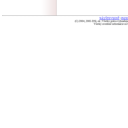
NÁVŠTEVNOSŤ
|
INZE
(C) 2004, 2005 DSL.sk | Všetky práva vyhradené
Všetky uvedené informácie sú b