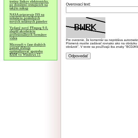
tretiny lístkov elektronicky,
Overovací text:
po donútení cestujúcich na
takýto nákup
NASA pripravuje ISS na
inštaláciu posledných
nových solárnych panelov
Vydaný nový FFmpeg 9.0,
zlepšil akceleráciu
profesionálnych formátov
videa
Pre overenie, že komentár sa nepridáva automatizov
Písmená musíte zadávať rovnako ako na obrázku veľk
Microsoft v čase drahých
obrázok". V texte sa používajú iba znaky "BC
pamätí sľubuje
optimalizovať spotrebu
RAM vo Windows 11