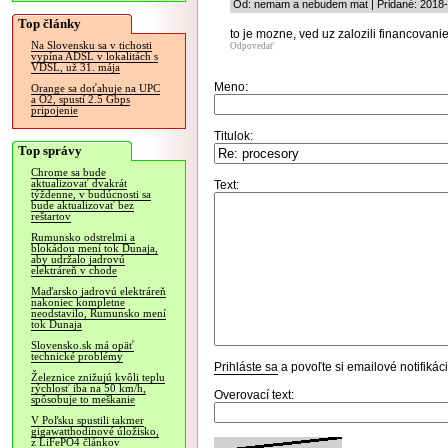
Od: nemam a nebudem mat | Pridané: 2018-
Top články
to je mozne, ved uz zalozili financova
Na Slovensku sa v tichosti
Odpovedať
vypína ADSL v lokalitách s
VDSL, už 31. mája
Meno:
Orange sa doťahuje na UPC
a O2, spustí 2.5 Gbps
pripojenie
Titulok:
Top správy
Chrome sa bude
aktualizovať dvakrát
Text:
týždenne, v budúcnosti sa
bude aktualizovať bez
reštartov
Rumunsko odstrelmi a
blokádou mení tok Dunaja,
aby udržalo jadrovú
elektráreň v chode
Maďarsko jadrovú elektráreň
nakoniec kompletne
neodstavilo, Rumunsko mení
tok Dunaja
Slovensko.sk má opäť
technické problémy
Prihláste sa
a povoľte si emailové notifiká
Železnice znižujú kvôli teplu
rýchlosť iba na 50 km/h,
Overovací text:
spôsobuje to meškanie
V Poľsku spustili takmer
gigawatthodinové úložisko,
z LiFePO4 článkov