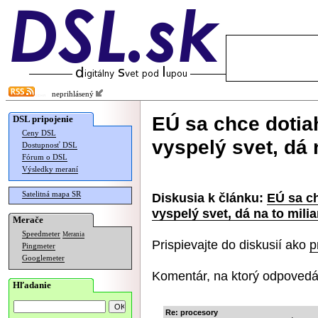
neprihlásený
EÚ sa chce dotia
DSL pripojenie
Ceny DSL
vyspelý svet, dá 
Dostupnosť DSL
Fórum o DSL
Výsledky meraní
Satelitná mapa SR
Diskusia k článku:
EÚ sa c
vyspelý svet, dá na to mili
Merače
Speedmeter
Merania
Prispievajte do diskusií ako
p
Pingmeter
Googlemeter
Komentár, na ktorý odpovedá
Hľadanie
Re: procesory