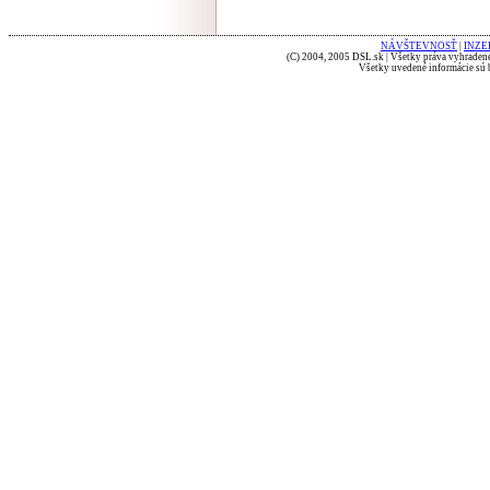
NÁVŠTEVNOSŤ
|
INZE
(C) 2004, 2005 DSL.sk | Všetky práva vyhradené
Všetky uvedené informácie sú b