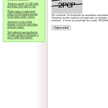
Telekom pridal 12 GB balík
pre Easy, chce zaň 12 eur
Ďalšia jadrová elektráreň
južne od Slovenska musela
Pre overenie, že komentár sa nepridáva automatizov
kvôli teplu znížiť výkon
Písmená musíte zadávať rovnako ako na obrázku veľk
obrázok". V texte sa používajú iba znaky "BC
Spustená výroba flash
pamäte s novým najvyšším
počtom vrstiev
Súd zakázal samojazdiacim
Google taxíkom dobíjanie v
noci, rušili obyvateľov