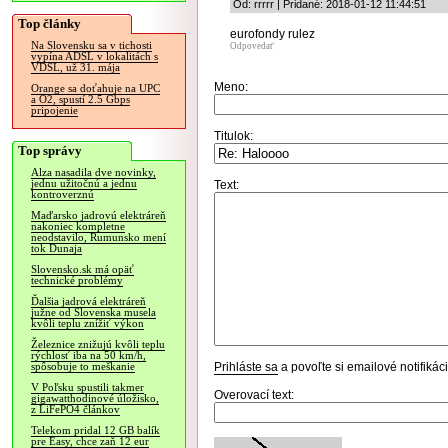
Od: rrrrr | Pridané: 2018-01-12 11:44:51
Top články
eurofondy rulez
Na Slovensku sa v tichosti
Odpovedať
vypína ADSL v lokalitách s
VDSL, už 31. mája
Meno:
Orange sa doťahuje na UPC
a O2, spustí 2.5 Gbps
pripojenie
Titulok:
Top správy
Alza nasadila dve novinky,
jednu užitočnú a jednu
Text:
kontroverznú
Maďarsko jadrovú elektráreň
nakoniec kompletne
neodstavilo, Rumunsko mení
tok Dunaja
Slovensko.sk má opäť
technické problémy
Ďalšia jadrová elektráreň
južne od Slovenska musela
kvôli teplu znížiť výkon
Železnice znižujú kvôli teplu
rýchlosť iba na 50 km/h,
Prihláste sa
a povoľte si emailové notifiká
spôsobuje to meškanie
V Poľsku spustili takmer
Overovací text:
gigawatthodinové úložisko,
z LiFePO4 článkov
Telekom pridal 12 GB balík
pre Easy, chce zaň 12 eur