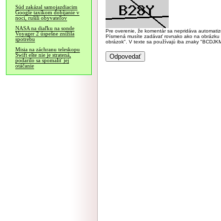
Súd zakázal samojazdiacim
Google taxíkom dobíjanie v
noci, rušili obyvateľov
NASA na diaľku na sonde
Pre overenie, že komentár sa nepridáva automatizov
Voyager 2 úspešne znížila
Písmená musíte zadávať rovnako ako na obrázku veľk
spotrebu
obrázok". V texte sa používajú iba znaky "BC
Misia na záchranu teleskopu
Swift ešte nie je stratená,
podarilo sa spomaliť jej
otáčanie