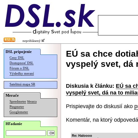
neprihlásený
EÚ sa chce dotia
DSL pripojenie
Ceny DSL
vyspelý svet, dá 
Dostupnosť DSL
Fórum o DSL
Výsledky meraní
Satelitná mapa SR
Diskusia k článku:
EÚ sa c
vyspelý svet, dá na to mili
Merače
Speedmeter
Merania
Prispievajte do diskusií ako
p
Pingmeter
Googlemeter
Komentár, na ktorý odpovedá
Hľadanie
Re: Haloooo