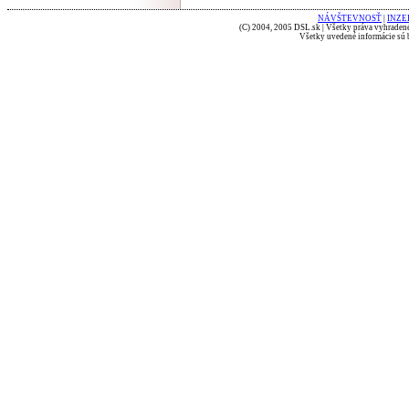
NÁVŠTEVNOSŤ
|
INZE
(C) 2004, 2005 DSL.sk | Všetky práva vyhradené
Všetky uvedené informácie sú b