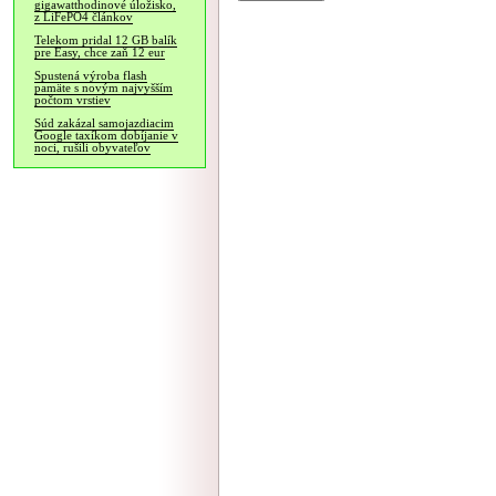
gigawatthodinové úložisko,
z LiFePO4 článkov
Telekom pridal 12 GB balík
pre Easy, chce zaň 12 eur
Spustená výroba flash
pamäte s novým najvyšším
počtom vrstiev
Súd zakázal samojazdiacim
Google taxíkom dobíjanie v
noci, rušili obyvateľov