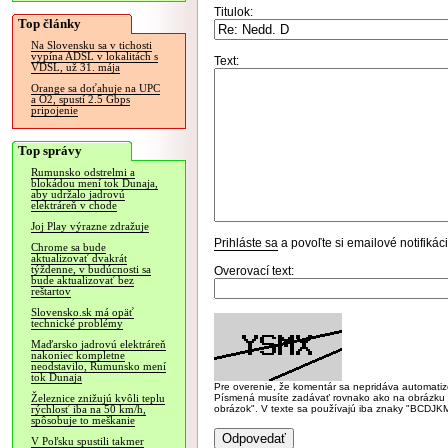
Titulok:
Top články
Na Slovensku sa v tichosti
vypína ADSL v lokalitách s
Text:
VDSL, už 31. mája
Orange sa doťahuje na UPC
a O2, spustí 2.5 Gbps
pripojenie
Top správy
Rumunsko odstrelmi a
blokádou mení tok Dunaja,
aby udržalo jadrovú
elektráreň v chode
Joj Play výrazne zdražuje
Prihláste sa
a povoľte si emailové notifiká
Chrome sa bude
aktualizovať dvakrát
týždenne, v budúcnosti sa
Overovací text:
bude aktualizovať bez
reštartov
Slovensko.sk má opäť
technické problémy
Maďarsko jadrovú elektráreň
nakoniec kompletne
neodstavilo, Rumunsko mení
tok Dunaja
Pre overenie, že komentár sa nepridáva automatizov
Písmená musíte zadávať rovnako ako na obrázku veľk
Železnice znižujú kvôli teplu
obrázok". V texte sa používajú iba znaky "BC
rýchlosť iba na 50 km/h,
spôsobuje to meškanie
V Poľsku spustili takmer