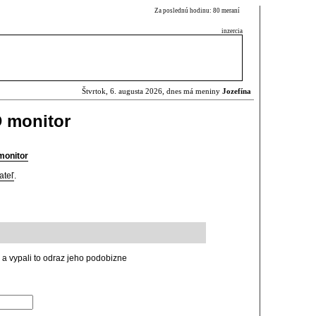
Za poslednú hodinu: 80 meraní
inzercia
Štvrtok, 6. augusta 2026, dnes má meniny
Jozefína
 monitor
monitor
ateľ
.
h a vypali to odraz jeho podobizne