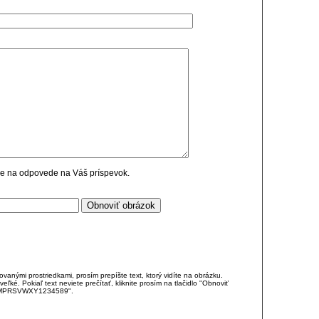
cie na odpovede na Váš príspevok.
anými prostriedkami, prosím prepíšte text, ktorý vidíte na obrázku.
é. Pokiaľ text neviete prečítať, kliknite prosím na tlačidlo "Obnoviť
DJKMPRSVWXY1234589".