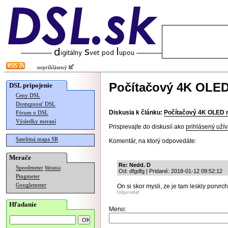
neprihlásený
Počítačový 4K OLED
DSL pripojenie
Ceny DSL
Dostupnosť DSL
Diskusia k článku:
Počítačový 4K OLED 
Fórum o DSL
Výsledky meraní
Prispievajte do diskusií ako
prihlásený užív
Satelitná mapa SR
Komentár, na ktorý odpovedáte:
Merače
Re: Nedd. D
Speedmeter
Merania
Od: dfgdfg | Pridané: 2018-01-12 09:52:12
Pingmeter
Googlemeter
On si skor mysli, ze je tam leskly porvrc
Odpovedať
Hľadanie
Meno: