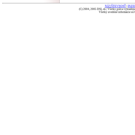
NÁVŠTEVNOSŤ
|
INZE
(C) 2004, 2005 DSL.sk | Všetky práva vyhradené
Všetky uvedené informácie sú b