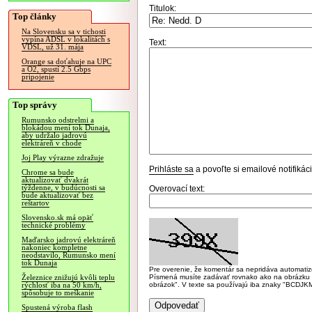
Titulok:
Top články
Na Slovensku sa v tichosti
vypína ADSL v lokalitách s
Text:
VDSL, už 31. mája
Orange sa doťahuje na UPC
a O2, spustí 2.5 Gbps
pripojenie
Top správy
Rumunsko odstrelmi a
blokádou mení tok Dunaja,
aby udržalo jadrovú
elektráreň v chode
Joj Play výrazne zdražuje
Prihláste sa
a povoľte si emailové notifiká
Chrome sa bude
aktualizovať dvakrát
týždenne, v budúcnosti sa
Overovací text:
bude aktualizovať bez
reštartov
Slovensko.sk má opäť
technické problémy
Maďarsko jadrovú elektráreň
nakoniec kompletne
neodstavilo, Rumunsko mení
tok Dunaja
Pre overenie, že komentár sa nepridáva automatizov
Písmená musíte zadávať rovnako ako na obrázku veľk
Železnice znižujú kvôli teplu
obrázok". V texte sa používajú iba znaky "BC
rýchlosť iba na 50 km/h,
spôsobuje to meškanie
Spustená výroba flash