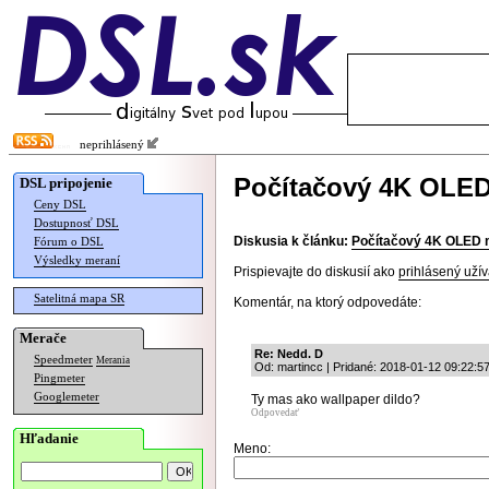
neprihlásený
Počítačový 4K OLED
DSL pripojenie
Ceny DSL
Dostupnosť DSL
Diskusia k článku:
Počítačový 4K OLED 
Fórum o DSL
Výsledky meraní
Prispievajte do diskusií ako
prihlásený užív
Satelitná mapa SR
Komentár, na ktorý odpovedáte:
Merače
Re: Nedd. D
Speedmeter
Merania
Od: martincc | Pridané: 2018-01-12 09:22:5
Pingmeter
Googlemeter
Ty mas ako wallpaper dildo?
Odpovedať
Hľadanie
Meno: