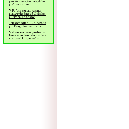
pamäte s novým najvyšším
počtom vrstiev
V Poľsku spustili takmer
gigawatthodinové úložisko,
z LiFePO4 článkov
Telekom pridal 12 GB balík
pre Easy, chce zaň 12 eur
Súd zakázal samojazdiacim
Google taxíkom dobíjanie v
noci, rušili obyvateľov