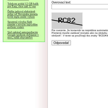
Overovací text:
Telekom pridal 12 GB balík
pre Easy, chce zaň 12 eur
Ďalšia jadrová elektráreň
južne od Slovenska musela
kvôli teplu znížiť výkon
Spustená výroba flash
pamäte s novým najvyšším
počtom vrstiev
Pre overenie, že komentár sa nepridáva automatizov
Súd zakázal samojazdiacim
Písmená musíte zadávať rovnako ako na obrázku veľk
Google taxíkom dobíjanie v
obrázok". V texte sa používajú iba znaky "BC
noci, rušili obyvateľov