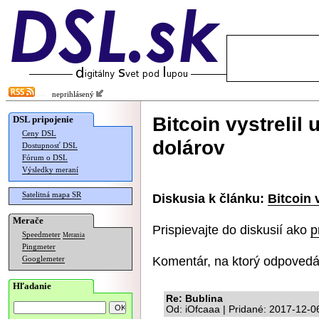
neprihlásený
Bitcoin vystrelil
DSL pripojenie
Ceny DSL
dolárov
Dostupnosť DSL
Fórum o DSL
Výsledky meraní
Satelitná mapa SR
Diskusia k článku:
Bitcoin 
Merače
Prispievajte do diskusií ako
p
Speedmeter
Merania
Pingmeter
Komentár, na ktorý odpovedá
Googlemeter
Hľadanie
Re: Bublina
Od: iOfcaaa | Pridané: 2017-12-0