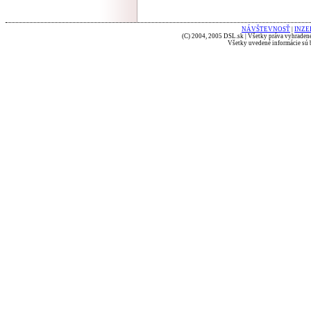
NÁVŠTEVNOSŤ
|
INZE
(C) 2004, 2005 DSL.sk | Všetky práva vyhradené
Všetky uvedené informácie sú b