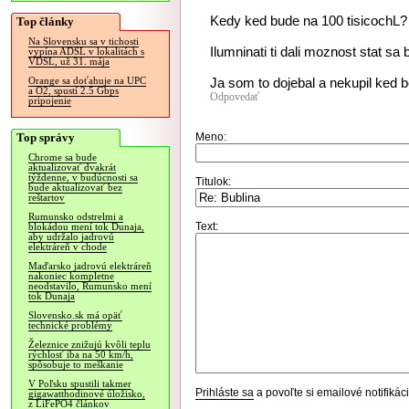
Kedy ked bude na 100 tisicochL? 
Top články
Na Slovensku sa v tichosti
Ilumninati ti dali moznost stat sa
vypína ADSL v lokalitách s
VDSL, už 31. mája
Ja som to dojebal a nekupil ked b
Orange sa doťahuje na UPC
a O2, spustí 2.5 Gbps
Odpovedať
pripojenie
Top správy
Meno:
Chrome sa bude
aktualizovať dvakrát
týždenne, v budúcnosti sa
Titulok:
bude aktualizovať bez
reštartov
Rumunsko odstrelmi a
Text:
blokádou mení tok Dunaja,
aby udržalo jadrovú
elektráreň v chode
Maďarsko jadrovú elektráreň
nakoniec kompletne
neodstavilo, Rumunsko mení
tok Dunaja
Slovensko.sk má opäť
technické problémy
Železnice znižujú kvôli teplu
rýchlosť iba na 50 km/h,
spôsobuje to meškanie
V Poľsku spustili takmer
Prihláste sa
a povoľte si emailové notifiká
gigawatthodinové úložisko,
z LiFePO4 článkov