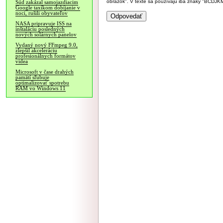
obrázok". V texte sa používajú iba znaky "BC
Súd zakázal samojazdiacim
Google taxíkom dobíjanie v
noci, rušili obyvateľov
NASA pripravuje ISS na
inštaláciu posledných
nových solárnych panelov
Vydaný nový FFmpeg 9.0,
zlepšil akceleráciu
profesionálnych formátov
videa
Microsoft v čase drahých
pamätí sľubuje
optimalizovať spotrebu
RAM vo Windows 11