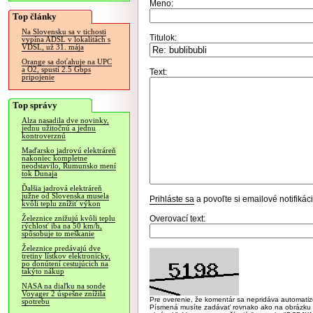
Meno:
Top články
Na Slovensku sa v tichosti
Titulok:
vypína ADSL v lokalitách s
VDSL, už 31. mája
Orange sa doťahuje na UPC
a O2, spustí 2.5 Gbps
Text:
pripojenie
Top správy
Alza nasadila dve novinky,
jednu užitočnú a jednu
kontroverznú
Maďarsko jadrovú elektráreň
nakoniec kompletne
neodstavilo, Rumunsko mení
tok Dunaja
Ďalšia jadrová elektráreň
južne od Slovenska musela
Prihláste sa
a povoľte si emailové notifiká
kvôli teplu znížiť výkon
Overovací text:
Železnice znižujú kvôli teplu
rýchlosť iba na 50 km/h,
spôsobuje to meškanie
Železnice predávajú dve
tretiny lístkov elektronicky,
po donútení cestujúcich na
takýto nákup
NASA na diaľku na sonde
Voyager 2 úspešne znížila
Pre overenie, že komentár sa nepridáva automatizov
spotrebu
Písmená musíte zadávať rovnako ako na obrázku veľk