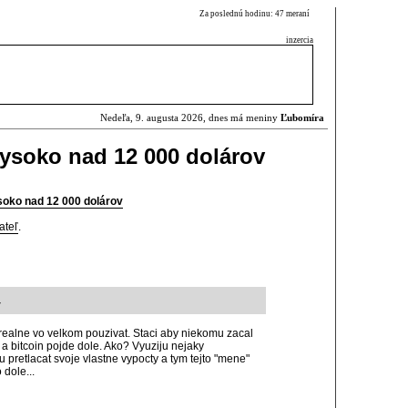
Za poslednú hodinu: 47 meraní
inzercia
Nedeľa, 9. augusta 2026, dnes má meniny
Ľubomíra
 vysoko nad 12 000 dolárov
ysoko nad 12 000 dolárov
ateľ
.
7
realne vo velkom pouzivat. Staci aby niekomu zacal
 a bitcoin pojde dole. Ako? Vyuziju nejaky
u pretlacat svoje vlastne vypocty a tym tejto "mene"
dole...