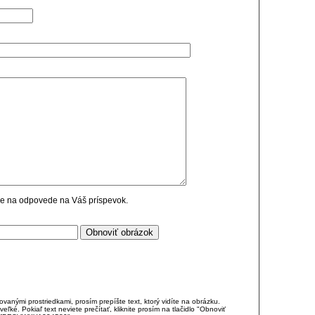
cie na odpovede na Váš príspevok.
anými prostriedkami, prosím prepíšte text, ktorý vidíte na obrázku.
é. Pokiaľ text neviete prečítať, kliknite prosím na tlačidlo "Obnoviť