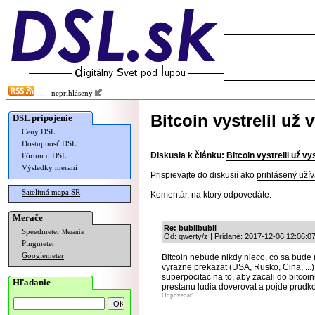
neprihlásený
Bitcoin vystrelil už
DSL pripojenie
Ceny DSL
Dostupnosť DSL
Diskusia k článku:
Bitcoin vystrelil už v
Fórum o DSL
Výsledky meraní
Prispievajte do diskusií ako
prihlásený užív
Satelitná mapa SR
Komentár, na ktorý odpovedáte:
Merače
Re: bublibubli
Speedmeter
Merania
Od: qwerty/z | Pridané: 2017-12-06 12:06:0
Pingmeter
Googlemeter
Bitcoin nebude nikdy nieco, co sa bude 
vyrazne prekazat (USA, Rusko, Cina, ...)
superpocitac na to, aby zacali do bitcoin
Hľadanie
prestanu ludia doverovat a pojde prudko 
Odpovedať