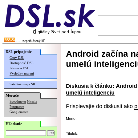
neprihlásený
Android začína 
DSL pripojenie
Ceny DSL
umelú inteligenc
Dostupnosť DSL
Fórum o DSL
Výsledky meraní
Satelitná mapa SR
Diskusia k článku:
Android
umelú inteligenciu
Merače
Speedmeter
Merania
Prispievajte do diskusií ako
p
Pingmeter
Googlemeter
Meno:
Hľadanie
Titulok: