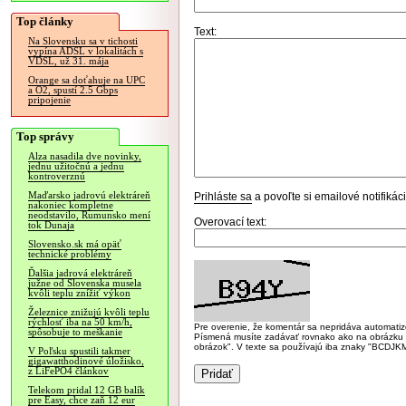
Top články
Text:
Na Slovensku sa v tichosti
vypína ADSL v lokalitách s
VDSL, už 31. mája
Orange sa doťahuje na UPC
a O2, spustí 2.5 Gbps
pripojenie
Top správy
Alza nasadila dve novinky,
jednu užitočnú a jednu
kontroverznú
Maďarsko jadrovú elektráreň
Prihláste sa
a povoľte si emailové notifiká
nakoniec kompletne
neodstavilo, Rumunsko mení
Overovací text:
tok Dunaja
Slovensko.sk má opäť
technické problémy
Ďalšia jadrová elektráreň
južne od Slovenska musela
kvôli teplu znížiť výkon
Železnice znižujú kvôli teplu
rýchlosť iba na 50 km/h,
Pre overenie, že komentár sa nepridáva automatizov
spôsobuje to meškanie
Písmená musíte zadávať rovnako ako na obrázku veľk
obrázok". V texte sa používajú iba znaky "BC
V Poľsku spustili takmer
gigawatthodinové úložisko,
z LiFePO4 článkov
Telekom pridal 12 GB balík
pre Easy, chce zaň 12 eur