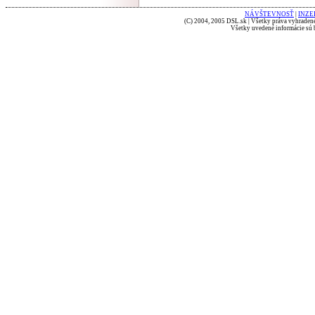
NÁVŠTEVNOSŤ
|
INZE
(C) 2004, 2005 DSL.sk | Všetky práva vyhradené
Všetky uvedené informácie sú b