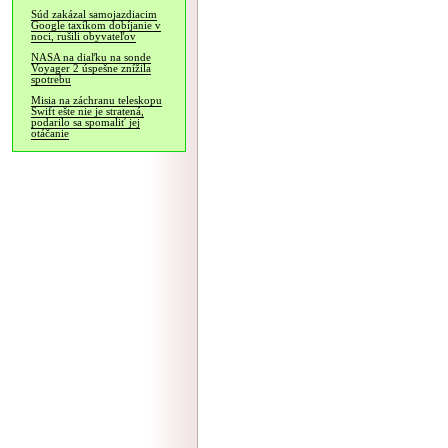
Súd zakázal samojazdiacim
Google taxíkom dobíjanie v
noci, rušili obyvateľov
NASA na diaľku na sonde
Voyager 2 úspešne znížila
spotrebu
Misia na záchranu teleskopu
Swift ešte nie je stratená,
podarilo sa spomaliť jej
otáčanie