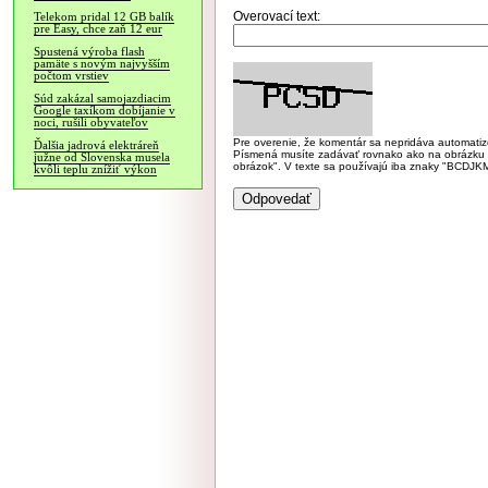
Overovací text:
Telekom pridal 12 GB balík
pre Easy, chce zaň 12 eur
Spustená výroba flash
pamäte s novým najvyšším
počtom vrstiev
Súd zakázal samojazdiacim
Google taxíkom dobíjanie v
noci, rušili obyvateľov
Pre overenie, že komentár sa nepridáva automatizov
Ďalšia jadrová elektráreň
Písmená musíte zadávať rovnako ako na obrázku veľk
južne od Slovenska musela
obrázok". V texte sa používajú iba znaky "BC
kvôli teplu znížiť výkon