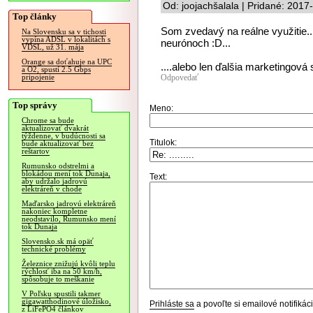
Od: joojachšalala | Pridané: 2017
Top články
Som zvedavý na reálne využitie...č
Na Slovensku sa v tichosti
vypína ADSL v lokalitách s
neurónoch :D...
VDSL, už 31. mája
Orange sa doťahuje na UPC
....alebo len ďalšia marketingová
a O2, spustí 2.5 Gbps
Odpovedať
pripojenie
Top správy
Meno:
Chrome sa bude
aktualizovať dvakrát
týždenne, v budúcnosti sa
Titulok:
bude aktualizovať bez
reštartov
Rumunsko odstrelmi a
blokádou mení tok Dunaja,
Text:
aby udržalo jadrovú
elektráreň v chode
Maďarsko jadrovú elektráreň
nakoniec kompletne
neodstavilo, Rumunsko mení
tok Dunaja
Slovensko.sk má opäť
technické problémy
Železnice znižujú kvôli teplu
rýchlosť iba na 50 km/h,
spôsobuje to meškanie
V Poľsku spustili takmer
gigawatthodinové úložisko,
Prihláste sa
a povoľte si emailové notifiká
z LiFePO4 článkov