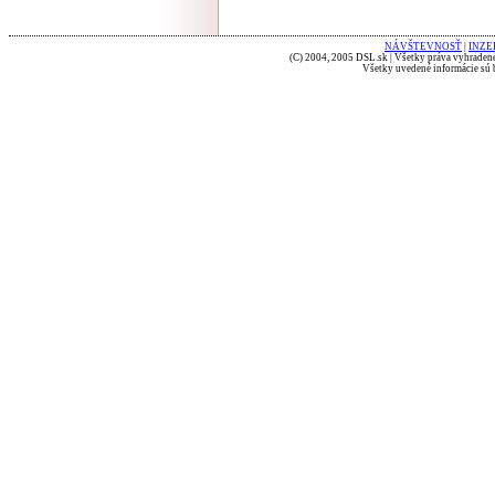
NÁVŠTEVNOSŤ
|
INZE
(C) 2004, 2005 DSL.sk | Všetky práva vyhradené
Všetky uvedené informácie sú b