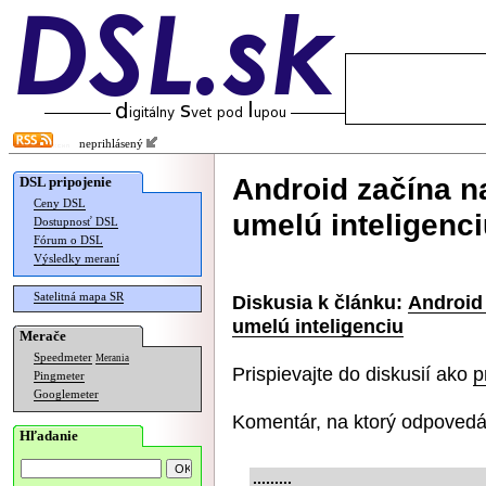
neprihlásený
Android začína 
DSL pripojenie
Ceny DSL
umelú inteligenc
Dostupnosť DSL
Fórum o DSL
Výsledky meraní
Satelitná mapa SR
Diskusia k článku:
Android
umelú inteligenciu
Merače
Speedmeter
Merania
Prispievajte do diskusií ako
p
Pingmeter
Googlemeter
Komentár, na ktorý odpovedá
Hľadanie
.........