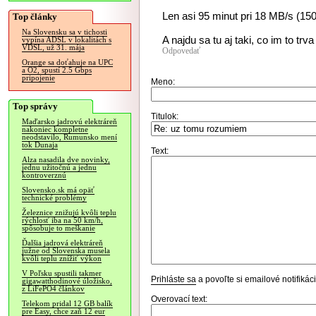
Len asi 95 minut pri 18 MB/s (150
Top články
Na Slovensku sa v tichosti
A najdu sa tu aj taki, co im to tr
vypína ADSL v lokalitách s
VDSL, už 31. mája
Odpovedať
Orange sa doťahuje na UPC
a O2, spustí 2.5 Gbps
pripojenie
Meno:
Top správy
Titulok:
Maďarsko jadrovú elektráreň
nakoniec kompletne
neodstavilo, Rumunsko mení
tok Dunaja
Text:
Alza nasadila dve novinky,
jednu užitočnú a jednu
kontroverznú
Slovensko.sk má opäť
technické problémy
Železnice znižujú kvôli teplu
rýchlosť iba na 50 km/h,
spôsobuje to meškanie
Ďalšia jadrová elektráreň
južne od Slovenska musela
kvôli teplu znížiť výkon
V Poľsku spustili takmer
Prihláste sa
a povoľte si emailové notifiká
gigawatthodinové úložisko,
z LiFePO4 článkov
Overovací text:
Telekom pridal 12 GB balík
pre Easy, chce zaň 12 eur