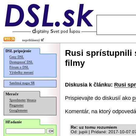
neprihlásený
Rusi sprístupnili 
DSL pripojenie
Ceny DSL
filmy
Dostupnosť DSL
Fórum o DSL
Výsledky meraní
Satelitná mapa SR
Diskusia k článku:
Rusi spr
Merače
Prispievajte do diskusií ako
p
Speedmeter
Merania
Pingmeter
Komentár, na ktorý odpovedá
Googlemeter
Hľadanie
Re: uz tomu rozumiem
Od: jupiii | Pridané: 2017-10-07 0