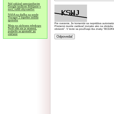
Súd zakázal samojazdiacim
Google taxíkom dobíjanie v
noci, rušili obyvateľov
NASA na diaľku na sonde
Voyager 2 úspešne znížila
spotrebu
Pre overenie, že komentár sa nepridáva automatizov
Misia na záchranu teleskopu
Písmená musíte zadávať rovnako ako na obrázku veľk
Swift ešte nie je stratená,
obrázok". V texte sa používajú iba znaky "BC
podarilo sa spomaliť jej
otáčanie