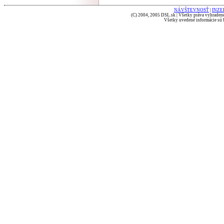
NÁVŠTEVNOSŤ
|
INZE
(C) 2004, 2005 DSL.sk | Všetky práva vyhradené
Všetky uvedené informácie sú b