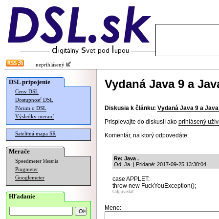
neprihlásený
Vydaná Java 9 a Jav
DSL pripojenie
Ceny DSL
Dostupnosť DSL
Diskusia k článku:
Vydaná Java 9 a Java
Fórum o DSL
Výsledky meraní
Prispievajte do diskusií ako
prihlásený užív
Satelitná mapa SR
Komentár, na ktorý odpovedáte:
Merače
Re: Java .
Speedmeter
Merania
Od: Ja. | Pridané: 2017-09-25 13:38:04
Pingmeter
Googlemeter
case APPLET:
throw new FuckYouException();
Odpovedať
Hľadanie
Meno: