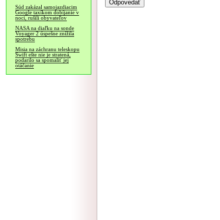
Súd zakázal samojazdiacim
Google taxíkom dobíjanie v
noci, rušili obyvateľov
NASA na diaľku na sonde
Voyager 2 úspešne znížila
spotrebu
Misia na záchranu teleskopu
Swift ešte nie je stratená,
podarilo sa spomaliť jej
otáčanie