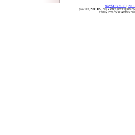
NÁVŠTEVNOSŤ
|
INZE
(C) 2004, 2005 DSL.sk | Všetky práva vyhradené
Všetky uvedené informácie sú b