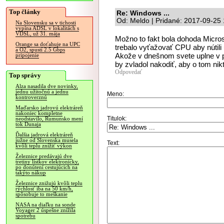
Top články
Re: Windows ...
Od: Meldo | Pridané: 2017-09-25
Na Slovensku sa v tichosti
vypína ADSL v lokalitách s
VDSL, už 31. mája
Možno to fakt bola dohoda Micros
Orange sa doťahuje na UPC
trebalo vyťažovať CPU aby nútil
a O2, spustí 2.5 Gbps
Akože v dnešnom svete uplne v po
pripojenie
by zvladol nakodiť, aby o tom nik
Odpovedať
Top správy
Alza nasadila dve novinky,
jednu užitočnú a jednu
Meno:
kontroverznú
Maďarsko jadrovú elektráreň
nakoniec kompletne
Titulok:
neodstavilo, Rumunsko mení
tok Dunaja
Ďalšia jadrová elektráreň
južne od Slovenska musela
Text:
kvôli teplu znížiť výkon
Železnice predávajú dve
tretiny lístkov elektronicky,
po donútení cestujúcich na
takýto nákup
Železnice znižujú kvôli teplu
rýchlosť iba na 50 km/h,
spôsobuje to meškanie
NASA na diaľku na sonde
Voyager 2 úspešne znížila
spotrebu