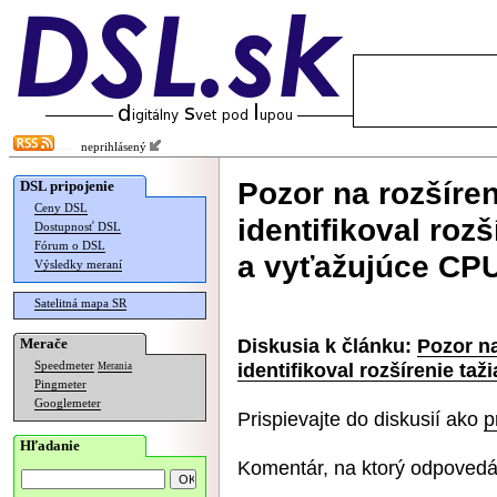
neprihlásený
Pozor na rozšíre
DSL pripojenie
Ceny DSL
identifikoval roz
Dostupnosť DSL
Fórum o DSL
a vyťažujúce CP
Výsledky meraní
Satelitná mapa SR
Diskusia k článku:
Pozor na
Merače
identifikoval rozšírenie t
Speedmeter
Merania
Pingmeter
Googlemeter
Prispievajte do diskusií ako
p
Hľadanie
Komentár, na ktorý odpovedá