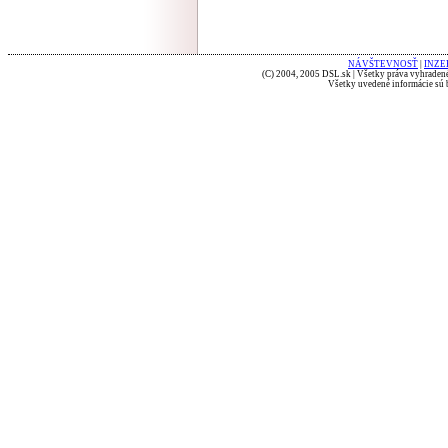
NÁVŠTEVNOSŤ
|
INZE
(C) 2004, 2005 DSL.sk | Všetky práva vyhradené
Všetky uvedené informácie sú b