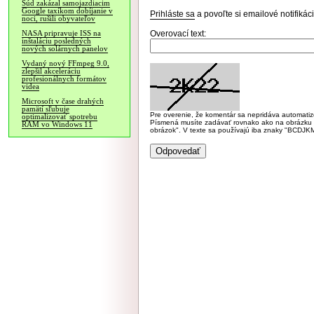
Súd zakázal samojazdiacim
Google taxíkom dobíjanie v
Prihláste sa
a povoľte si emailové notifiká
noci, rušili obyvateľov
Overovací text:
NASA pripravuje ISS na
inštaláciu posledných
nových solárnych panelov
Vydaný nový FFmpeg 9.0,
zlepšil akceleráciu
profesionálnych formátov
videa
Microsoft v čase drahých
pamätí sľubuje
Pre overenie, že komentár sa nepridáva automatizov
optimalizovať spotrebu
Písmená musíte zadávať rovnako ako na obrázku veľk
RAM vo Windows 11
obrázok". V texte sa používajú iba znaky "BC