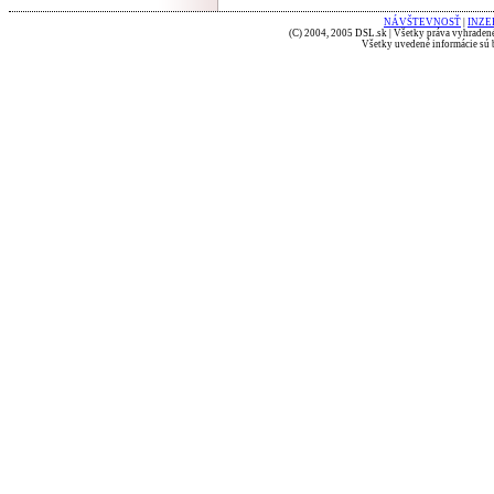
NÁVŠTEVNOSŤ
|
INZE
(C) 2004, 2005 DSL.sk | Všetky práva vyhradené
Všetky uvedené informácie sú b