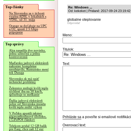
Top články
Re: Windows ...
Od: kekeket | Pridané: 2017-09-24 23:19:42
Na Slovensku sa v tichosti
vypína ADSL v lokalitách s
globalne oteplovanie
VDSL, už 31. mája
Odpovedať
Orange sa doťahuje na UPC
a O2, spustí 2.5 Gbps
pripojenie
Meno:
Top správy
Titulok:
Alza nasadila dve novinky,
jednu užitočnú a jednu
kontroverznú
Maďarsko jadrovú elektráreň
Text:
nakoniec kompletne
neodstavilo, Rumunsko mení
tok Dunaja
Slovensko.sk má opäť
technické problémy
Železnice znižujú kvôli teplu
rýchlosť iba na 50 km/h,
spôsobuje to meškanie
Ďalšia jadrová elektráreň
južne od Slovenska musela
kvôli teplu znížiť výkon
V Poľsku spustili takmer
gigawatthodinové úložisko,
Prihláste sa
a povoľte si emailové notifiká
z LiFePO4 článkov
Overovací text:
Telekom pridal 12 GB balík
pre Easy, chce zaň 12 eur