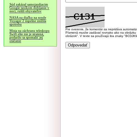
Súd zakázal samojazdiacim
Google taxíkom dobíjanie v
noci, rušili obyvateľov
NASA na diaľku na sonde
Voyager 2 úspešne znížila
spotrebu
Pre overenie, že komentár sa nepridáva automatizov
Misia na záchranu teleskopu
Písmená musíte zadávať rovnako ako na obrázku veľk
Swift ešte nie je stratená,
obrázok". V texte sa používajú iba znaky "BC
podarilo sa spomaliť jej
otáčanie