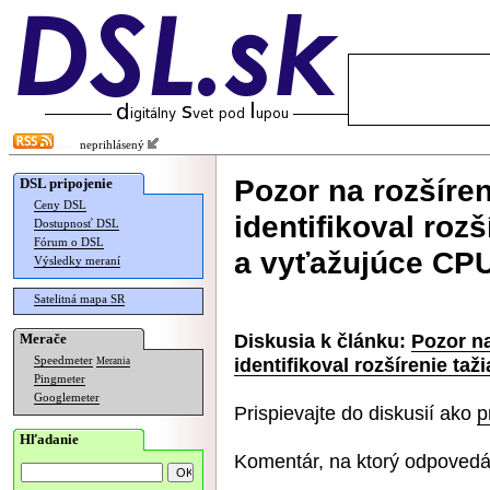
neprihlásený
Pozor na rozšíre
DSL pripojenie
Ceny DSL
identifikoval roz
Dostupnosť DSL
Fórum o DSL
a vyťažujúce CP
Výsledky meraní
Satelitná mapa SR
Diskusia k článku:
Pozor na
Merače
identifikoval rozšírenie t
Speedmeter
Merania
Pingmeter
Googlemeter
Prispievajte do diskusií ako
p
Hľadanie
Komentár, na ktorý odpovedá