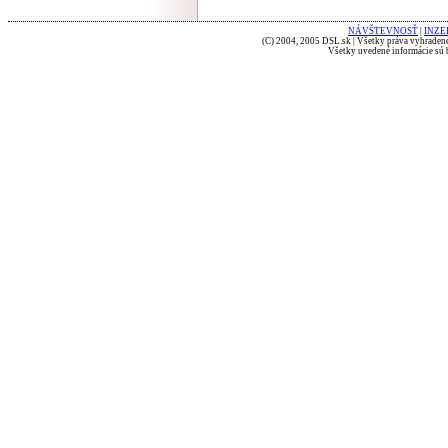
NÁVŠTEVNOSŤ
|
INZE
(C) 2004, 2005 DSL.sk | Všetky práva vyhradené
Všetky uvedené informácie sú b