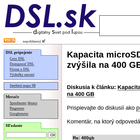
neprihlásený
Kapacita microSD
DSL pripojenie
Ceny DSL
zvýšila na 400 G
Dostupnosť DSL
Fórum o DSL
Výsledky meraní
Satelitná mapa SR
Diskusia k článku:
Kapacita
na 400 GB
Merače
Speedmeter
Merania
Prispievajte do diskusií ako
p
Pingmeter
Googlemeter
Komentár, na ktorý odpovedá
Hľadanie
Re: 400gb