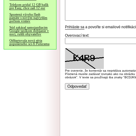
Telekom pridal 12 GB balík
pre Easy, chce zaň 12 eur
Spustená výroba flash
pamäte s novým najvyšším
počtom vrstiev
Prihláste sa
a povoľte si emailové notifiká
Súd zakázal samojazdiacim
Google taxíkom dobíjanie v
noci, rušili obyvateľov
Overovací text:
Odštartovala nová séria
populárneho sci-fi Futurama
Pre overenie, že komentár sa nepridáva automatizov
Písmená musíte zadávať rovnako ako na obrázku veľk
obrázok". V texte sa používajú iba znaky "BC