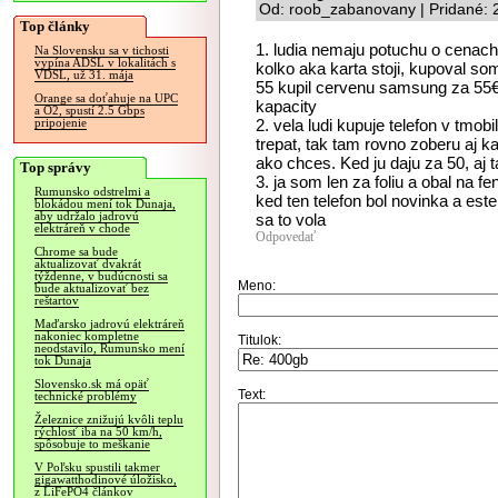
Od: roob_zabanovany | Pridané: 
Top články
1. ludia nemaju potuchu o cenach 
Na Slovensku sa v tichosti
vypína ADSL v lokalitách s
kolko aka karta stoji, kupoval 
VDSL, už 31. mája
55 kupil cervenu samsung za 55€ 
Orange sa doťahuje na UPC
kapacity
a O2, spustí 2.5 Gbps
2. vela ludi kupuje telefon v tmo
pripojenie
trepat, tak tam rovno zoberu aj k
ako chces. Ked ju daju za 50, aj t
Top správy
3. ja som len za foliu a obal na f
Rumunsko odstrelmi a
ked ten telefon bol novinka a est
blokádou mení tok Dunaja,
aby udržalo jadrovú
sa to vola
elektráreň v chode
Odpovedať
Chrome sa bude
aktualizovať dvakrát
týždenne, v budúcnosti sa
Meno:
bude aktualizovať bez
reštartov
Maďarsko jadrovú elektráreň
nakoniec kompletne
Titulok:
neodstavilo, Rumunsko mení
tok Dunaja
Slovensko.sk má opäť
Text:
technické problémy
Železnice znižujú kvôli teplu
rýchlosť iba na 50 km/h,
spôsobuje to meškanie
V Poľsku spustili takmer
gigawatthodinové úložisko,
z LiFePO4 článkov