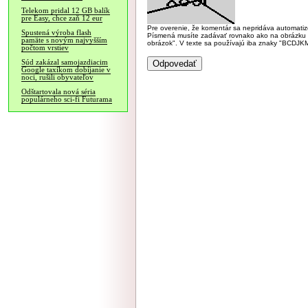
Telekom pridal 12 GB balík
pre Easy, chce zaň 12 eur
Pre overenie, že komentár sa nepridáva automatizov
Spustená výroba flash
Písmená musíte zadávať rovnako ako na obrázku veľk
pamäte s novým najvyšším
obrázok". V texte sa používajú iba znaky "BC
počtom vrstiev
Súd zakázal samojazdiacim
Google taxíkom dobíjanie v
noci, rušili obyvateľov
Odštartovala nová séria
populárneho sci-fi Futurama