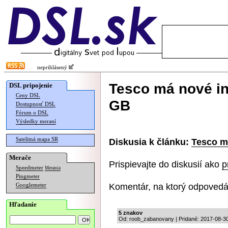
neprihlásený
Tesco má nové int
DSL pripojenie
Ceny DSL
GB
Dostupnosť DSL
Fórum o DSL
Výsledky meraní
Satelitná mapa SR
Diskusia k článku:
Tesco má
Merače
Prispievajte do diskusií ako
p
Speedmeter
Merania
Pingmeter
Komentár, na ktorý odpovedá
Googlemeter
Hľadanie
5 znakov
Od: roob_zabanovany | Pridané: 2017-08-30