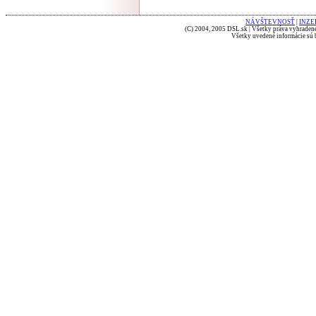
NÁVŠTEVNOSŤ
|
INZE
(C) 2004, 2005 DSL.sk | Všetky práva vyhradené
Všetky uvedené informácie sú b