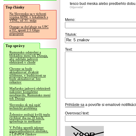
tesco bud meska alebo predbehlo dobu. T
Top články
Odpovedať
Na Slovensku sa v tichosti
vypína ADSL v lokalitách s
Meno:
VDSL, už 31. mája
Orange sa doťahuje na UPC
a O2, spustí 2.5 Gbps
pripojenie
Titulok:
Top správy
Text:
Rumunsko odstrelmi a
blokádou mení tok Dunaja,
aby udržalo jadrovú
elektráreň v chode
Chrome sa bude
aktualizovať dvakrát
týždenne, v budúcnosti sa
bude aktualizovať bez
reštartov
Maďarsko jadrovú elektráreň
nakoniec kompletne
neodstavilo, Rumunsko mení
tok Dunaja
Prihláste sa
a povoľte si emailové notifiká
Slovensko.sk má opäť
technické problémy
Overovací text:
Železnice znižujú kvôli teplu
rýchlosť iba na 50 km/h,
spôsobuje to meškanie
V Poľsku spustili takmer
gigawatthodinové úložisko,
z LiFePO4 článkov