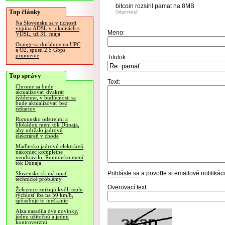
bitcoin rozsiril pamat na 8MB
Top články
Odpovedať
Na Slovensku sa v tichosti
vypína ADSL v lokalitách s
Meno:
VDSL, už 31. mája
Orange sa doťahuje na UPC
a O2, spustí 2.5 Gbps
pripojenie
Titulok:
Top správy
Text:
Chrome sa bude
aktualizovať dvakrát
týždenne, v budúcnosti sa
bude aktualizovať bez
reštartov
Rumunsko odstrelmi a
blokádou mení tok Dunaja,
aby udržalo jadrovú
elektráreň v chode
Maďarsko jadrovú elektráreň
nakoniec kompletne
neodstavilo, Rumunsko mení
tok Dunaja
Prihláste sa
a povoľte si emailové notifiká
Slovensko.sk má opäť
technické problémy
Overovací text:
Železnice znižujú kvôli teplu
rýchlosť iba na 50 km/h,
spôsobuje to meškanie
Alza nasadila dve novinky,
jednu užitočnú a jednu
kontroverznú