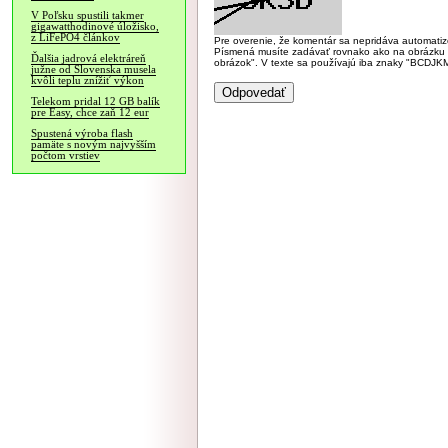
V Poľsku spustili takmer
gigawatthodinové úložisko,
z LiFePO4 článkov
Pre overenie, že komentár sa nepridáva automatizov
Písmená musíte zadávať rovnako ako na obrázku veľk
Ďalšia jadrová elektráreň
obrázok". V texte sa používajú iba znaky "BC
južne od Slovenska musela
kvôli teplu znížiť výkon
Telekom pridal 12 GB balík
pre Easy, chce zaň 12 eur
Spustená výroba flash
pamäte s novým najvyšším
počtom vrstiev