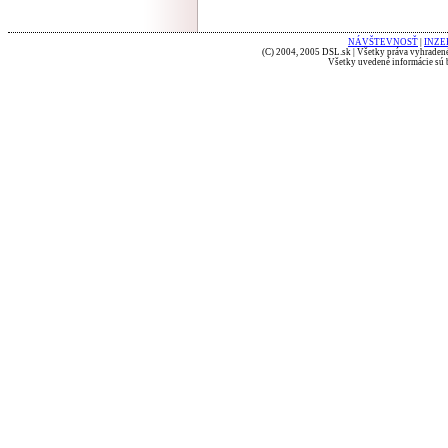
NÁVŠTEVNOSŤ
|
INZE
(C) 2004, 2005 DSL.sk | Všetky práva vyhradené
Všetky uvedené informácie sú b