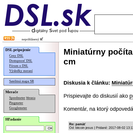
neprihlásený
Miniatúrny počíta
DSL pripojenie
Ceny DSL
cm
Dostupnosť DSL
Fórum o DSL
Výsledky meraní
Satelitná mapa SR
Diskusia k článku:
Miniatúr
Merače
Prispievajte do diskusií ako
p
Speedmeter
Merania
Pingmeter
Komentár, na ktorý odpovedá
Googlemeter
Hľadanie
Re: pamäť
Od: bitcoin jesus | Pridané: 2017-08-02 13:1