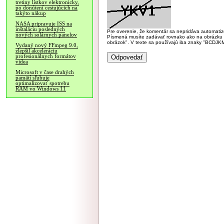
tretiny lístkov elektronicky,
po donútení cestujúcich na
takýto nákup
NASA pripravuje ISS na
inštaláciu posledných
Pre overenie, že komentár sa nepridáva automatizov
nových solárnych panelov
Písmená musíte zadávať rovnako ako na obrázku veľk
obrázok". V texte sa používajú iba znaky "BC
Vydaný nový FFmpeg 9.0,
zlepšil akceleráciu
profesionálnych formátov
videa
Microsoft v čase drahých
pamätí sľubuje
optimalizovať spotrebu
RAM vo Windows 11