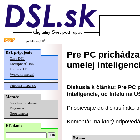
neprihlásený
Pre PC prichádza
DSL pripojenie
Ceny DSL
umelej inteligenc
Dostupnosť DSL
Fórum o DSL
Výsledky meraní
Satelitná mapa SR
Diskusia k článku:
Pre PC p
inteligencie, od Intelu na 
Merače
Speedmeter
Merania
Prispievajte do diskusií ako
p
Pingmeter
Googlemeter
Komentár, na ktorý odpovedá
Hľadanie
Re: ......