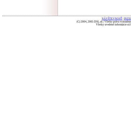
NÁVŠTEVNOSŤ
|
INZE
(C) 2004, 2005 DSL.sk | Všetky práva vyhradené
Všetky uvedené informácie sú b