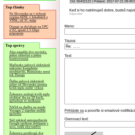
Od: 65432122 | Pridané: 2017-07-21 09:49:
Top články
Keď si ho natrénuješ dobre, budeš najv
Na Slovensku sa v tichosti
Odpovedať
vypína ADSL v lokalitách s
VDSL, už 31. mája
Meno:
Orange sa doťahuje na UPC
a O2, spustí 2.5 Gbps
pripojenie
Titulok:
Top správy
Alza nasadila dve novinky,
jednu užitočnú a jednu
Text:
kontroverznú
Maďarsko jadrovú elektráreň
nakoniec kompletne
neodstavilo, Rumunsko mení
tok Dunaja
Ďalšia jadrová elektráreň
južne od Slovenska musela
kvôli teplu znížiť výkon
Železnice znižujú kvôli teplu
rýchlosť iba na 50 km/h,
spôsobuje to meškanie
NASA na diaľku na sonde
Prihláste sa
a povoľte si emailové notifiká
Voyager 2 úspešne znížila
spotrebu
Overovací text:
Súd zakázal samojazdiacim
Google taxíkom dobíjanie v
noci, rušili obyvateľov
Železnice predávajú dve