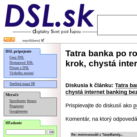
neprihlásený
Tatra banka po r
DSL pripojenie
Ceny DSL
krok, chystá inte
Dostupnosť DSL
Fórum o DSL
Výsledky meraní
Satelitná mapa SR
Diskusia k článku:
Tatra ba
chystá internet banking be
Merače
Speedmeter
Merania
Prispievajte do diskusií ako
p
Pingmeter
Googlemeter
Komentár, na ktorý odpovedá
Hľadanie
Re: metrosexuáli z TatarBandy...