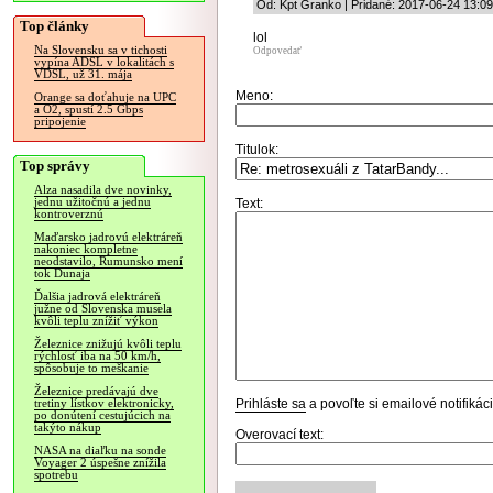
Od: Kpt Granko | Pridané: 2017-06-24 13:09
Top články
lol
Na Slovensku sa v tichosti
Odpovedať
vypína ADSL v lokalitách s
VDSL, už 31. mája
Meno:
Orange sa doťahuje na UPC
a O2, spustí 2.5 Gbps
pripojenie
Titulok:
Top správy
Alza nasadila dve novinky,
jednu užitočnú a jednu
Text:
kontroverznú
Maďarsko jadrovú elektráreň
nakoniec kompletne
neodstavilo, Rumunsko mení
tok Dunaja
Ďalšia jadrová elektráreň
južne od Slovenska musela
kvôli teplu znížiť výkon
Železnice znižujú kvôli teplu
rýchlosť iba na 50 km/h,
spôsobuje to meškanie
Železnice predávajú dve
Prihláste sa
a povoľte si emailové notifiká
tretiny lístkov elektronicky,
po donútení cestujúcich na
takýto nákup
Overovací text:
NASA na diaľku na sonde
Voyager 2 úspešne znížila
spotrebu