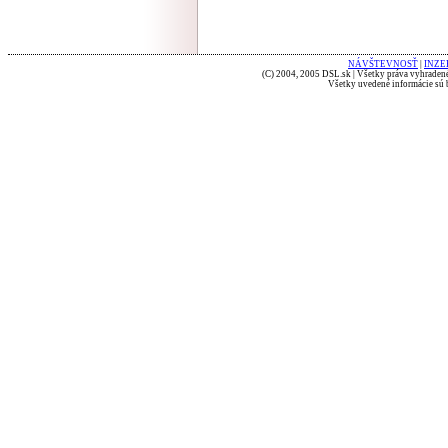
NÁVŠTEVNOSŤ
|
INZE
(C) 2004, 2005 DSL.sk | Všetky práva vyhradené
Všetky uvedené informácie sú b