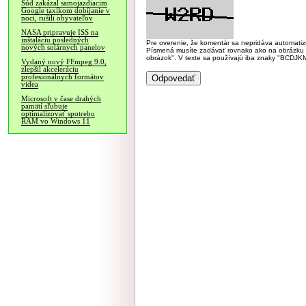
Súd zakázal samojazdiacim
Google taxíkom dobíjanie v
noci, rušili obyvateľov
NASA pripravuje ISS na
inštaláciu posledných
Pre overenie, že komentár sa nepridáva automatizov
nových solárnych panelov
Písmená musíte zadávať rovnako ako na obrázku veľk
obrázok". V texte sa používajú iba znaky "BC
Vydaný nový FFmpeg 9.0,
zlepšil akceleráciu
profesionálnych formátov
videa
Microsoft v čase drahých
pamätí sľubuje
optimalizovať spotrebu
RAM vo Windows 11