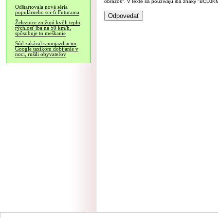
obrázok". V texte sa používajú iba znaky "BC
Odštartovala nová séria
populárneho sci-fi Futurama
Železnice znižujú kvôli teplu
rýchlosť iba na 50 km/h,
spôsobuje to meškanie
Súd zakázal samojazdiacim
Google taxíkom dobíjanie v
noci, rušili obyvateľov
NÁVŠTEVNOSŤ
|
INZE