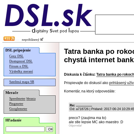
neprihlásený
Tatra banka po roko
DSL pripojenie
Ceny DSL
chystá internet ban
Dostupnosť DSL
Fórum o DSL
Výsledky meraní
Diskusia k článku:
Tatra banka po rokoch
Satelitná mapa SR
Prispievajte do diskusií ako
prihlásený užív
Komentár, na ktorý odpovedáte:
Merače
Speedmeter
Merania
Pingmeter
Re: ..................
Googlemeter
Od: a718726 | Pridané: 2017-06-24 10:29:4
preco? (zaujima ma to)
Hľadanie
ale stle lepsie MC ako maestro :D
Odpovedať