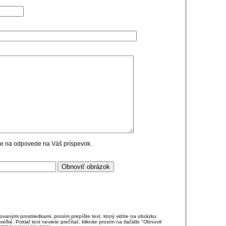
cie na odpovede na Váš príspevok.
anými prostriedkami, prosím prepíšte text, ktorý vidíte na obrázku.
é. Pokiaľ text neviete prečítať, kliknite prosím na tlačidlo "Obnoviť