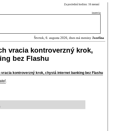
Za poslednú hodinu: 16 meraní
inzercia
Štvrtok, 6. augusta 2026, dnes má meniny
Jozefína
ch vracia kontroverzný krok,
king bez Flashu
 vracia kontroverzný krok, chystá internet banking bez Flashu
ateľ
.
5