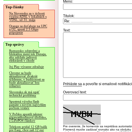
Meno:
Top články
Na Slovensku sa v tichosti
Titulok:
vypína ADSL v lokalitách s
VDSL, už 31. mája
Orange sa doťahuje na UPC
a O2, spustí 2.5 Gbps
Text:
pripojenie
Top správy
Rumunsko odstrelmi a
blokádou mení tok Dunaja,
aby udržalo jadrovú
elektráreň v chode
Joj Play výrazne zdražuje
Chrome sa bude
aktualizovať dvakrát
týždenne, v budúcnosti sa
bude aktualizovať bez
Prihláste sa
a povoľte si emailové notifiká
reštartov
Overovací text:
Slovensko.sk má opäť
technické problémy
Spustená výroba flash
pamäte s novým najvyšším
počtom vrstiev
V Poľsku spustili takmer
gigawatthodinové úložisko,
z LiFePO4 článkov
Pre overenie, že komentár sa nepridáva automatizov
Telekom pridal 12 GB balík
Písmená musíte zadávať rovnako ako na obrázku veľk
pre Easy, chce zaň 12 eur