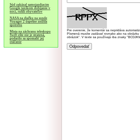
Súd zakázal samojazdiacim
Google taxíkom dobíjanie v
noci, rušili obyvateľov
NASA na diaľku na sonde
Voyager 2 úspešne znížila
spotrebu
Pre overenie, že komentár sa nepridáva automatizov
Misia na záchranu teleskopu
Písmená musíte zadávať rovnako ako na obrázku veľk
Swift ešte nie je stratená,
obrázok". V texte sa používajú iba znaky "BC
podarilo sa spomaliť jej
otáčanie