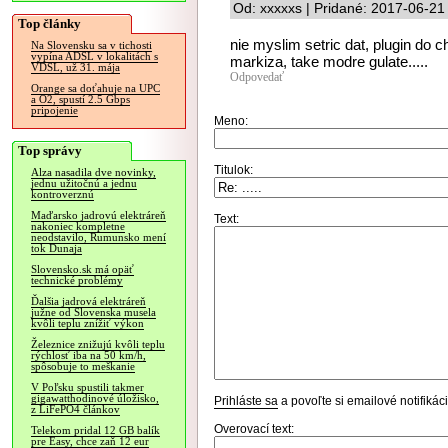
Od: xxxxxs | Pridané: 2017-06-21
Top články
nie myslim setric dat, plugin do
Na Slovensku sa v tichosti
vypína ADSL v lokalitách s
markiza, take modre gulate.....
VDSL, už 31. mája
Odpovedať
Orange sa doťahuje na UPC
a O2, spustí 2.5 Gbps
pripojenie
Meno:
Top správy
Titulok:
Alza nasadila dve novinky,
jednu užitočnú a jednu
kontroverznú
Maďarsko jadrovú elektráreň
Text:
nakoniec kompletne
neodstavilo, Rumunsko mení
tok Dunaja
Slovensko.sk má opäť
technické problémy
Ďalšia jadrová elektráreň
južne od Slovenska musela
kvôli teplu znížiť výkon
Železnice znižujú kvôli teplu
rýchlosť iba na 50 km/h,
spôsobuje to meškanie
V Poľsku spustili takmer
gigawatthodinové úložisko,
Prihláste sa
a povoľte si emailové notifiká
z LiFePO4 článkov
Overovací text:
Telekom pridal 12 GB balík
pre Easy, chce zaň 12 eur