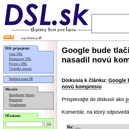
neprihlásený
Google bude tlači
DSL pripojenie
Ceny DSL
nasadil novú ko
Dostupnosť DSL
Fórum o DSL
Výsledky meraní
Satelitná mapa SR
Diskusia k článku:
Google b
novú kompresiu
Merače
Speedmeter
Merania
Prispievajte do diskusií ako
p
Pingmeter
Googlemeter
Komentár, na ktorý odpovedá
Hľadanie
Re: .....