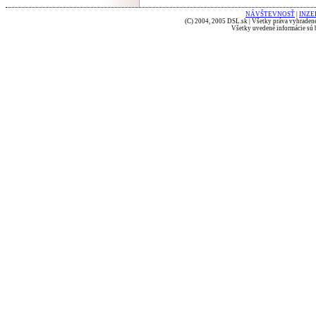
NÁVŠTEVNOSŤ
|
INZE
(C) 2004, 2005 DSL.sk | Všetky práva vyhradené
Všetky uvedené informácie sú b