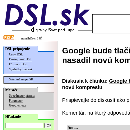
neprihlásený
Google bude tlači
DSL pripojenie
Ceny DSL
nasadil novú ko
Dostupnosť DSL
Fórum o DSL
Výsledky meraní
Satelitná mapa SR
Diskusia k článku:
Google b
novú kompresiu
Merače
Speedmeter
Merania
Prispievajte do diskusií ako
p
Pingmeter
Googlemeter
Komentár, na ktorý odpovedá
Hľadanie
Re: .....