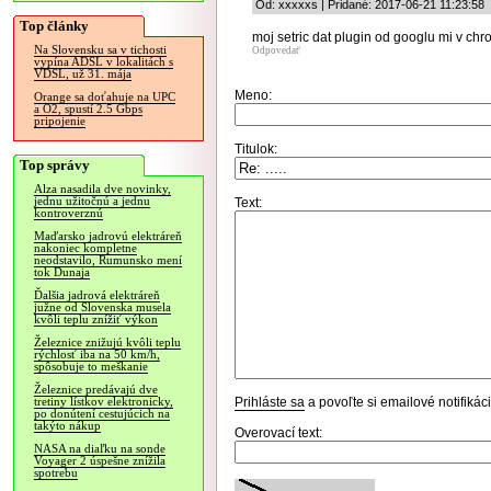
Od: xxxxxs | Pridané: 2017-06-21 11:23:58
Top články
moj setric dat plugin od googlu mi v chr
Na Slovensku sa v tichosti
Odpovedať
vypína ADSL v lokalitách s
VDSL, už 31. mája
Meno:
Orange sa doťahuje na UPC
a O2, spustí 2.5 Gbps
pripojenie
Titulok:
Top správy
Alza nasadila dve novinky,
jednu užitočnú a jednu
Text:
kontroverznú
Maďarsko jadrovú elektráreň
nakoniec kompletne
neodstavilo, Rumunsko mení
tok Dunaja
Ďalšia jadrová elektráreň
južne od Slovenska musela
kvôli teplu znížiť výkon
Železnice znižujú kvôli teplu
rýchlosť iba na 50 km/h,
spôsobuje to meškanie
Železnice predávajú dve
Prihláste sa
a povoľte si emailové notifiká
tretiny lístkov elektronicky,
po donútení cestujúcich na
takýto nákup
Overovací text:
NASA na diaľku na sonde
Voyager 2 úspešne znížila
spotrebu