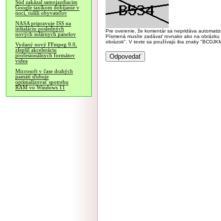
Súd zakázal samojazdiacim
Google taxíkom dobíjanie v
noci, rušili obyvateľov
NASA pripravuje ISS na
inštaláciu posledných
Pre overenie, že komentár sa nepridáva automatizov
nových solárnych panelov
Písmená musíte zadávať rovnako ako na obrázku veľk
obrázok". V texte sa používajú iba znaky "BC
Vydaný nový FFmpeg 9.0,
zlepšil akceleráciu
profesionálnych formátov
videa
Microsoft v čase drahých
pamätí sľubuje
optimalizovať spotrebu
RAM vo Windows 11