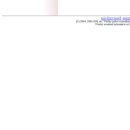
NÁVŠTEVNOSŤ
|
INZE
(C) 2004, 2005 DSL.sk | Všetky práva vyhradené
Všetky uvedené informácie sú b