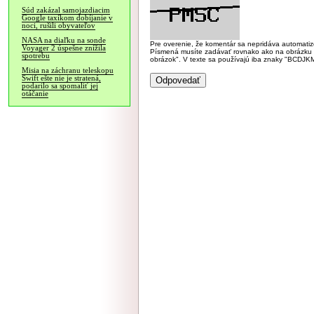
Súd zakázal samojazdiacim
Google taxíkom dobíjanie v
noci, rušili obyvateľov
NASA na diaľku na sonde
Pre overenie, že komentár sa nepridáva automatizov
Voyager 2 úspešne znížila
Písmená musíte zadávať rovnako ako na obrázku veľk
spotrebu
obrázok". V texte sa používajú iba znaky "BC
Misia na záchranu teleskopu
Swift ešte nie je stratená,
podarilo sa spomaliť jej
otáčanie