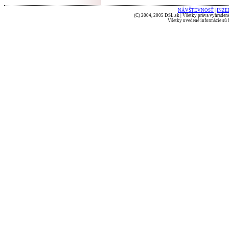
NÁVŠTEVNOSŤ
|
INZE
(C) 2004, 2005 DSL.sk | Všetky práva vyhradené
Všetky uvedené informácie sú b