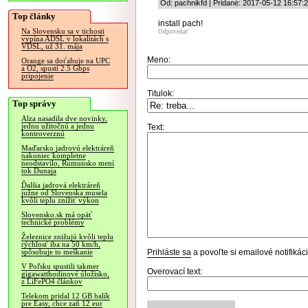
Od: pachnikfd | Pridané: 2017-05-12 16:57:
Top články
install pach!
Na Slovensku sa v tichosti
Odpovedať
vypína ADSL v lokalitách s
VDSL, už 31. mája
Meno:
Orange sa doťahuje na UPC
a O2, spustí 2.5 Gbps
pripojenie
Titulok:
Top správy
Alza nasadila dve novinky,
jednu užitočnú a jednu
Text:
kontroverznú
Maďarsko jadrovú elektráreň
nakoniec kompletne
neodstavilo, Rumunsko mení
tok Dunaja
Ďalšia jadrová elektráreň
južne od Slovenska musela
kvôli teplu znížiť výkon
Slovensko.sk má opäť
technické problémy
Železnice znižujú kvôli teplu
rýchlosť iba na 50 km/h,
Prihláste sa
a povoľte si emailové notifiká
spôsobuje to meškanie
V Poľsku spustili takmer
Overovací text:
gigawatthodinové úložisko,
z LiFePO4 článkov
Telekom pridal 12 GB balík
pre Easy, chce zaň 12 eur