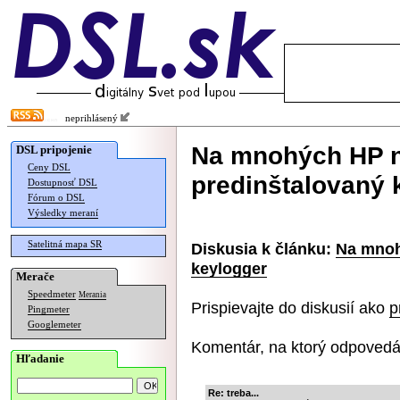
neprihlásený
Na mnohých HP n
DSL pripojenie
Ceny DSL
predinštalovaný 
Dostupnosť DSL
Fórum o DSL
Výsledky meraní
Satelitná mapa SR
Diskusia k článku:
Na mnoh
keylogger
Merače
Speedmeter
Merania
Prispievajte do diskusií ako
p
Pingmeter
Googlemeter
Komentár, na ktorý odpovedá
Hľadanie
Re: treba...