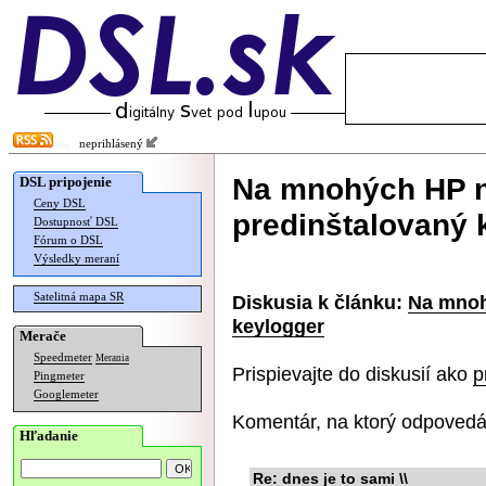
neprihlásený
Na mnohých HP n
DSL pripojenie
Ceny DSL
predinštalovaný 
Dostupnosť DSL
Fórum o DSL
Výsledky meraní
Satelitná mapa SR
Diskusia k článku:
Na mnoh
keylogger
Merače
Speedmeter
Merania
Prispievajte do diskusií ako
p
Pingmeter
Googlemeter
Komentár, na ktorý odpovedá
Hľadanie
Re: dnes je to sami \\