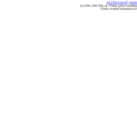
NÁVŠTEVNOSŤ
|
INZE
(C) 2004, 2005 DSL.sk | Všetky práva vyhradené
Všetky uvedené informácie sú b