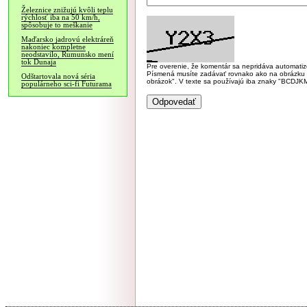
Železnice znižujú kvôli teplu
rýchlosť iba na 50 km/h,
spôsobuje to meškanie
Maďarsko jadrovú elektráreň
nakoniec kompletne
neodstavilo, Rumunsko mení
tok Dunaja
Pre overenie, že komentár sa nepridáva automatizov
Písmená musíte zadávať rovnako ako na obrázku veľk
Odštartovala nová séria
obrázok". V texte sa používajú iba znaky "BC
populárneho sci-fi Futurama