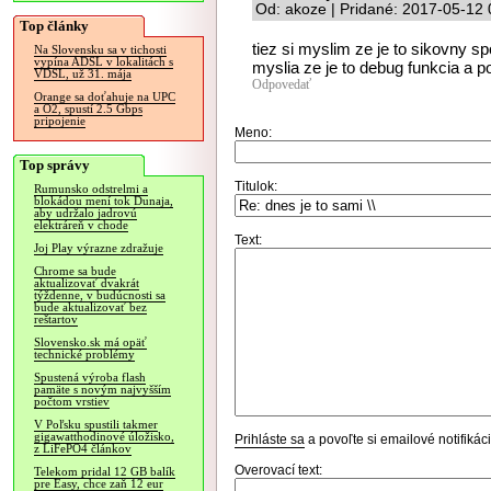
Od: akoze | Pridané: 2017-05-12 
Top články
tiez si myslim ze je to sikovny 
Na Slovensku sa v tichosti
vypína ADSL v lokalitách s
myslia ze je to debug funkcia a p
VDSL, už 31. mája
Odpovedať
Orange sa doťahuje na UPC
a O2, spustí 2.5 Gbps
pripojenie
Meno:
Top správy
Titulok:
Rumunsko odstrelmi a
blokádou mení tok Dunaja,
aby udržalo jadrovú
elektráreň v chode
Text:
Joj Play výrazne zdražuje
Chrome sa bude
aktualizovať dvakrát
týždenne, v budúcnosti sa
bude aktualizovať bez
reštartov
Slovensko.sk má opäť
technické problémy
Spustená výroba flash
pamäte s novým najvyšším
počtom vrstiev
V Poľsku spustili takmer
gigawatthodinové úložisko,
Prihláste sa
a povoľte si emailové notifiká
z LiFePO4 článkov
Overovací text:
Telekom pridal 12 GB balík
pre Easy, chce zaň 12 eur