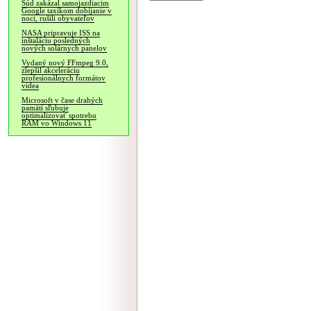
Súd zakázal samojazdiacim
Google taxíkom dobíjanie v
noci, rušili obyvateľov
NASA pripravuje ISS na
inštaláciu posledných
nových solárnych panelov
Vydaný nový FFmpeg 9.0,
zlepšil akceleráciu
profesionálnych formátov
videa
Microsoft v čase drahých
pamätí sľubuje
optimalizovať spotrebu
RAM vo Windows 11