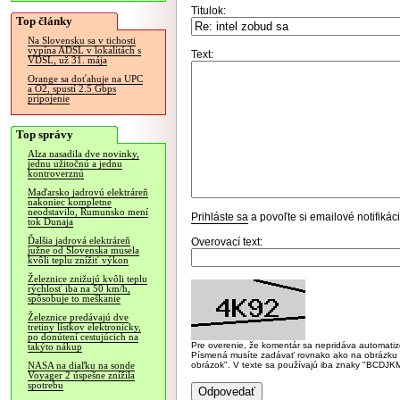
Titulok:
Top články
Na Slovensku sa v tichosti
vypína ADSL v lokalitách s
Text:
VDSL, už 31. mája
Orange sa doťahuje na UPC
a O2, spustí 2.5 Gbps
pripojenie
Top správy
Alza nasadila dve novinky,
jednu užitočnú a jednu
kontroverznú
Maďarsko jadrovú elektráreň
nakoniec kompletne
neodstavilo, Rumunsko mení
Prihláste sa
a povoľte si emailové notifiká
tok Dunaja
Ďalšia jadrová elektráreň
Overovací text:
južne od Slovenska musela
kvôli teplu znížiť výkon
Železnice znižujú kvôli teplu
rýchlosť iba na 50 km/h,
spôsobuje to meškanie
Železnice predávajú dve
tretiny lístkov elektronicky,
po donútení cestujúcich na
Pre overenie, že komentár sa nepridáva automatizov
takýto nákup
Písmená musíte zadávať rovnako ako na obrázku veľk
obrázok". V texte sa používajú iba znaky "BC
NASA na diaľku na sonde
Voyager 2 úspešne znížila
spotrebu