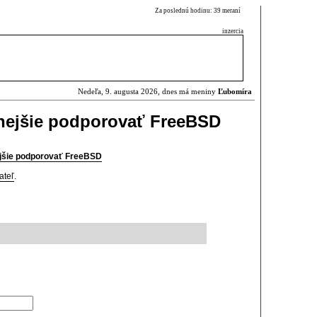
Za poslednú hodinu: 39 meraní
inzercia
Nedeľa, 9. augusta 2026, dnes má meniny
Ľubomíra
ívnejšie podporovať FreeBSD
nejšie podporovať FreeBSD
ateľ
.