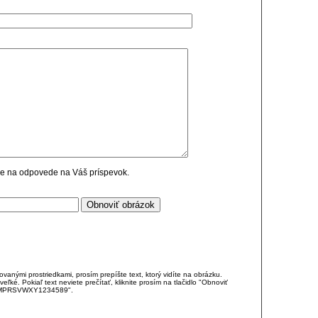
cie na odpovede na Váš príspevok.
anými prostriedkami, prosím prepíšte text, ktorý vidíte na obrázku.
é. Pokiaľ text neviete prečítať, kliknite prosím na tlačidlo "Obnoviť
DJKMPRSVWXY1234589".