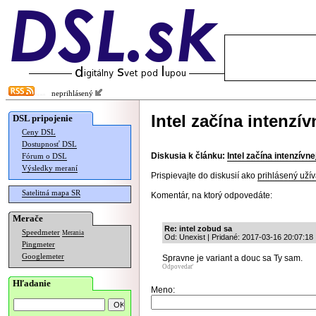
neprihlásený
Intel začína intenz
DSL pripojenie
Ceny DSL
Dostupnosť DSL
Diskusia k článku:
Intel začína intenzív
Fórum o DSL
Výsledky meraní
Prispievajte do diskusií ako
prihlásený užív
Satelitná mapa SR
Komentár, na ktorý odpovedáte:
Merače
Re: intel zobud sa
Speedmeter
Merania
Od: Unexist | Pridané: 2017-03-16 20:07:18
Pingmeter
Googlemeter
Spravne je variant a douc sa Ty sam.
Odpovedať
Hľadanie
Meno: