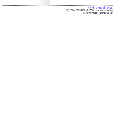
NÁVŠTEVNOSŤ
|
INZE
(C) 2004, 2005 DSL.sk | Všetky práva vyhradené
Všetky uvedené informácie sú b