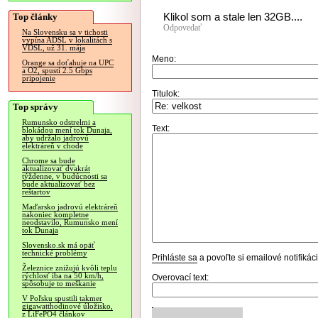
Klikol som a stale len 32GB....
Top články
Odpovedať
Na Slovensku sa v tichosti
vypína ADSL v lokalitách s
VDSL, už 31. mája
Meno:
Orange sa doťahuje na UPC
a O2, spustí 2.5 Gbps
pripojenie
Titulok:
Top správy
Rumunsko odstrelmi a
Text:
blokádou mení tok Dunaja,
aby udržalo jadrovú
elektráreň v chode
Chrome sa bude
aktualizovať dvakrát
týždenne, v budúcnosti sa
bude aktualizovať bez
reštartov
Maďarsko jadrovú elektráreň
nakoniec kompletne
neodstavilo, Rumunsko mení
tok Dunaja
Slovensko.sk má opäť
technické problémy
Prihláste sa
a povoľte si emailové notifiká
Železnice znižujú kvôli teplu
rýchlosť iba na 50 km/h,
Overovací text:
spôsobuje to meškanie
V Poľsku spustili takmer
gigawatthodinové úložisko,
z LiFePO4 článkov