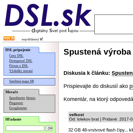
neprihlásený
Spustená výroba 
DSL pripojenie
Ceny DSL
Dostupnosť DSL
Fórum o DSL
Výsledky meraní
Diskusia k článku:
Spusten
Satelitná mapa SR
Prispievajte do diskusií ako
p
Merače
Komentár, na ktorý odpovedá
Speedmeter
Merania
Pingmeter
Googlemeter
velkost
Hľadanie
Od: lolekov brat | Pridané: 2017-
32 GB 48-vrstvové flash čipy... kl