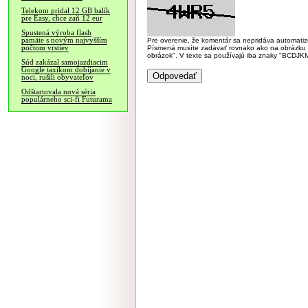
Telekom pridal 12 GB balík
pre Easy, chce zaň 12 eur
Spustená výroba flash
pamäte s novým najvyšším
Pre overenie, že komentár sa nepridáva automatizov
počtom vrstiev
Písmená musíte zadávať rovnako ako na obrázku veľk
obrázok". V texte sa používajú iba znaky "BC
Súd zakázal samojazdiacim
Google taxíkom dobíjanie v
noci, rušili obyvateľov
Odštartovala nová séria
populárneho sci-fi Futurama