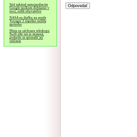
Súd zakázal samojazdiacim
Google taxíkom dobíjanie v
noci, rušili obyvateľov
NASA na diaľku na sonde
Voyager 2 úspešne znížila
spotrebu
Misia na záchranu teleskopu
Swift ešte nie je stratená,
podarilo sa spomaliť jej
otáčanie