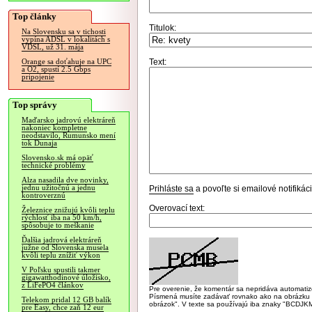
Top články
Titulok:
Na Slovensku sa v tichosti
vypína ADSL v lokalitách s
VDSL, už 31. mája
Text:
Orange sa doťahuje na UPC
a O2, spustí 2.5 Gbps
pripojenie
Top správy
Maďarsko jadrovú elektráreň
nakoniec kompletne
neodstavilo, Rumunsko mení
tok Dunaja
Slovensko.sk má opäť
technické problémy
Alza nasadila dve novinky,
jednu užitočnú a jednu
Prihláste sa
a povoľte si emailové notifiká
kontroverznú
Overovací text:
Železnice znižujú kvôli teplu
rýchlosť iba na 50 km/h,
spôsobuje to meškanie
Ďalšia jadrová elektráreň
južne od Slovenska musela
kvôli teplu znížiť výkon
V Poľsku spustili takmer
gigawatthodinové úložisko,
z LiFePO4 článkov
Pre overenie, že komentár sa nepridáva automatizov
Písmená musíte zadávať rovnako ako na obrázku veľk
Telekom pridal 12 GB balík
obrázok". V texte sa používajú iba znaky "BC
pre Easy, chce zaň 12 eur