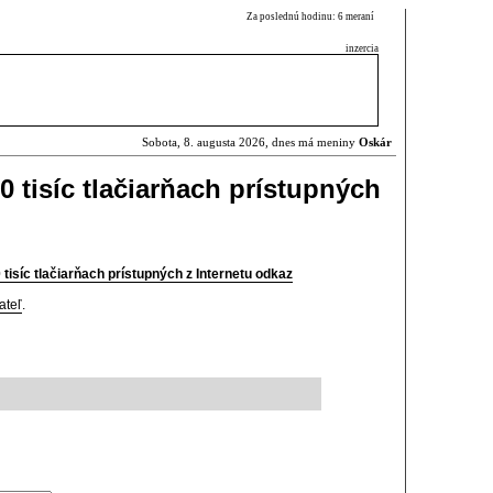
Za poslednú hodinu: 6 meraní
inzercia
Sobota, 8. augusta 2026, dnes má meniny
Oskár
50 tisíc tlačiarňach prístupných
 tisíc tlačiarňach prístupných z Internetu odkaz
ateľ
.