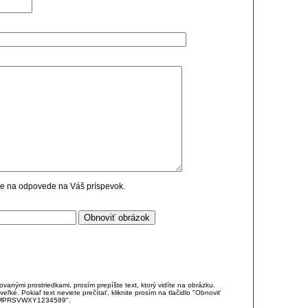
cie na odpovede na Váš príspevok.
anými prostriedkami, prosím prepíšte text, ktorý vidíte na obrázku.
é. Pokiaľ text neviete prečítať, kliknite prosím na tlačidlo "Obnoviť
DJKMPRSVWXY1234589".