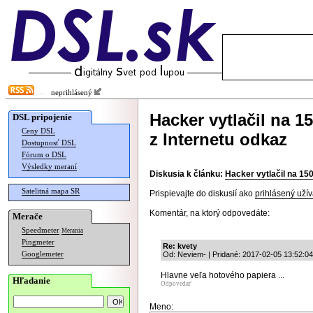
neprihlásený
Hacker vytlačil na 1
DSL pripojenie
Ceny DSL
z Internetu odkaz
Dostupnosť DSL
Fórum o DSL
Výsledky meraní
Diskusia k článku:
Hacker vytlačil na 150
Satelitná mapa SR
Prispievajte do diskusií ako
prihlásený užív
Komentár, na ktorý odpovedáte:
Merače
Speedmeter
Merania
Pingmeter
Re: kvety
Googlemeter
Od: Neviem- | Pridané: 2017-02-05 13:52:04
Hlavne veľa hotového papiera ...
Hľadanie
Odpovedať
Meno: