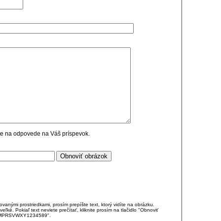
cie na odpovede na Váš príspevok.
anými prostriedkami, prosím prepíšte text, ktorý vidíte na obrázku.
é. Pokiaľ text neviete prečítať, kliknite prosím na tlačidlo "Obnoviť
DJKMPRSVWXY1234589".