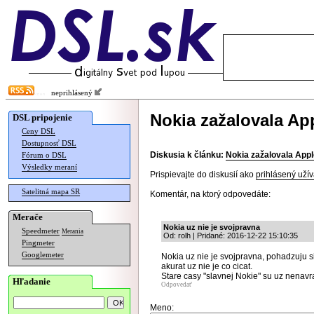
neprihlásený
Nokia zažalovala Ap
DSL pripojenie
Ceny DSL
Dostupnosť DSL
Diskusia k článku:
Nokia zažalovala Appl
Fórum o DSL
Výsledky meraní
Prispievajte do diskusií ako
prihlásený užív
Satelitná mapa SR
Komentár, na ktorý odpovedáte:
Merače
Nokia uz nie je svojpravna
Speedmeter
Merania
Od: rolh | Pridané: 2016-12-22 15:10:35
Pingmeter
Googlemeter
Nokia uz nie je svojpravna, pohadzuju s
akurat uz nie je co cicat.
Stare casy "slavnej Nokie" su uz nenavr
Hľadanie
Odpovedať
Meno: