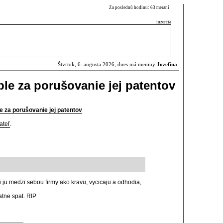
Za poslednú hodinu: 63 meraní
inzercia
Štvrtok, 6. augusta 2026, dnes má meniny
Jozefína
ple za porušovanie jej patentov
e za porušovanie jej patentov
ateľ
.
i ju medzi sebou firmy ako kravu, vycicaju a odhodia,
atne spat. RIP