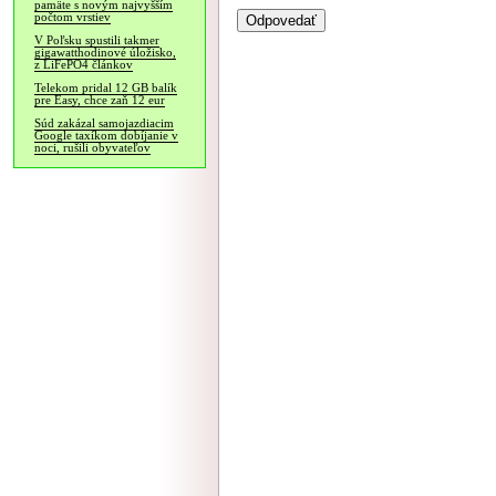
pamäte s novým najvyšším
počtom vrstiev
V Poľsku spustili takmer
gigawatthodinové úložisko,
z LiFePO4 článkov
Telekom pridal 12 GB balík
pre Easy, chce zaň 12 eur
Súd zakázal samojazdiacim
Google taxíkom dobíjanie v
noci, rušili obyvateľov