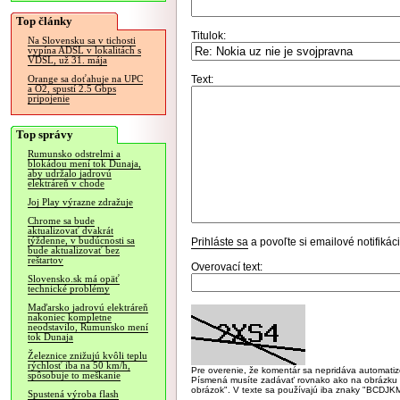
Top články
Titulok:
Na Slovensku sa v tichosti
vypína ADSL v lokalitách s
VDSL, už 31. mája
Text:
Orange sa doťahuje na UPC
a O2, spustí 2.5 Gbps
pripojenie
Top správy
Rumunsko odstrelmi a
blokádou mení tok Dunaja,
aby udržalo jadrovú
elektráreň v chode
Joj Play výrazne zdražuje
Chrome sa bude
aktualizovať dvakrát
týždenne, v budúcnosti sa
Prihláste sa
a povoľte si emailové notifiká
bude aktualizovať bez
reštartov
Overovací text:
Slovensko.sk má opäť
technické problémy
Maďarsko jadrovú elektráreň
nakoniec kompletne
neodstavilo, Rumunsko mení
tok Dunaja
Železnice znižujú kvôli teplu
rýchlosť iba na 50 km/h,
Pre overenie, že komentár sa nepridáva automatizov
spôsobuje to meškanie
Písmená musíte zadávať rovnako ako na obrázku veľk
obrázok". V texte sa používajú iba znaky "BC
Spustená výroba flash