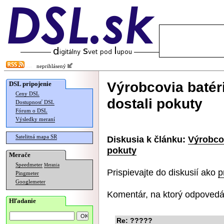
neprihlásený
Výrobcovia batéri
DSL pripojenie
Ceny DSL
dostali pokuty
Dostupnosť DSL
Fórum o DSL
Výsledky meraní
Satelitná mapa SR
Diskusia k článku:
Výrobcov
pokuty
Merače
Speedmeter
Merania
Prispievajte do diskusií ako
p
Pingmeter
Googlemeter
Komentár, na ktorý odpovedá
Hľadanie
Re: ?????