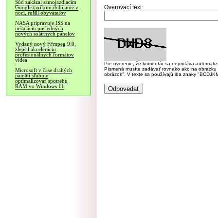
Súd zakázal samojazdiacim
Overovací text:
Google taxíkom dobíjanie v
noci, rušili obyvateľov
NASA pripravuje ISS na
inštaláciu posledných
nových solárnych panelov
Vydaný nový FFmpeg 9.0,
zlepšil akceleráciu
profesionálnych formátov
videa
Pre overenie, že komentár sa nepridáva automatizov
Písmená musíte zadávať rovnako ako na obrázku veľk
Microsoft v čase drahých
obrázok". V texte sa používajú iba znaky "BC
pamätí sľubuje
optimalizovať spotrebu
RAM vo Windows 11