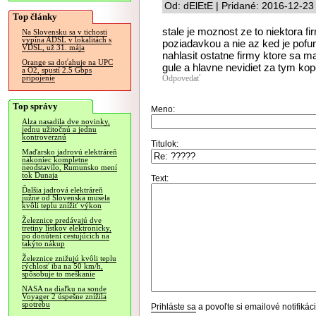
Od: dElEtE | Pridané: 2016-12-23
Top články
stale je moznost ze to niektora fi
Na Slovensku sa v tichosti
vypína ADSL v lokalitách s
poziadavkou a nie az ked je pofu
VDSL, už 31. mája
nahlasit ostatne firmy ktore sa ma
Orange sa doťahuje na UPC
gule a hlavne nevidiet za tym ko
a O2, spustí 2.5 Gbps
Odpovedať
pripojenie
Top správy
Meno:
Alza nasadila dve novinky,
jednu užitočnú a jednu
kontroverznú
Titulok:
Maďarsko jadrovú elektráreň
nakoniec kompletne
neodstavilo, Rumunsko mení
tok Dunaja
Text:
Ďalšia jadrová elektráreň
južne od Slovenska musela
kvôli teplu znížiť výkon
Železnice predávajú dve
tretiny lístkov elektronicky,
po donútení cestujúcich na
takýto nákup
Železnice znižujú kvôli teplu
rýchlosť iba na 50 km/h,
spôsobuje to meškanie
NASA na diaľku na sonde
Voyager 2 úspešne znížila
spotrebu
Prihláste sa
a povoľte si emailové notifiká