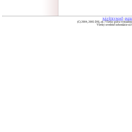
NÁVŠTEVNOSŤ
|
INZE
(C) 2004, 2005 DSL.sk | Všetky práva vyhradené
Všetky uvedené informácie sú b