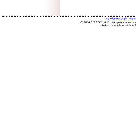
NÁVŠTEVNOSŤ
|
INZE
(C) 2004, 2005 DSL.sk | Všetky práva vyhradené
Všetky uvedené informácie sú b