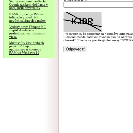
Súd zakázal samojazdiacim
Google taxíkom dobíjanie v
noci, rušili obyvateľov
NASA pripravuje ISS na
inštaláciu posledných
nových solárnych panelov
Vydaný nový FFmpeg 9.0,
zlepšil akceleráciu
profesionálnych formátov
Pre overenie, že komentár sa nepridáva automatizov
videa
Písmená musíte zadávať rovnako ako na obrázku veľk
obrázok". V texte sa používajú iba znaky "BC
Microsoft v čase drahých
pamätí sľubuje
optimalizovať spotrebu
RAM vo Windows 11