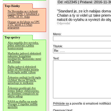
Od: nl12345 | Pridané: 2016-11-3
Top články
"Standard je, ze ich nabijas do
Na Slovensku sa v tichosti
vypína ADSL v lokalitách s
Chalan a ty si videl uz take pri
VDSL, už 31. mája
nalozit do vytahu a vyviezt do o
Orange sa doťahuje na UPC
Odpovedať
a O2, spustí 2.5 Gbps
pripojenie
Meno:
Top správy
Alza nasadila dve novinky,
jednu užitočnú a jednu
Titulok:
kontroverznú
Maďarsko jadrovú elektráreň
nakoniec kompletne
Text:
neodstavilo, Rumunsko mení
tok Dunaja
Ďalšia jadrová elektráreň
južne od Slovenska musela
kvôli teplu znížiť výkon
Železnice znižujú kvôli teplu
rýchlosť iba na 50 km/h,
spôsobuje to meškanie
Železnice predávajú dve
tretiny lístkov elektronicky,
po donútení cestujúcich na
takýto nákup
NASA na diaľku na sonde
Prihláste sa
a povoľte si emailové notifiká
Voyager 2 úspešne znížila
spotrebu
Overovací text: