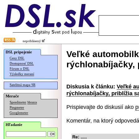
neprihlásený
Veľké automobilk
DSL pripojenie
Ceny DSL
rýchlonabíjačky, 
Dostupnosť DSL
Fórum o DSL
Výsledky meraní
Satelitná mapa SR
Diskusia k článku:
Veľké a
rýchlonabíjačky, priblížia 
Merače
Speedmeter
Merania
Prispievajte do diskusií ako
p
Pingmeter
Googlemeter
Komentár, na ktorý odpovedá
Hľadanie
Re: .....