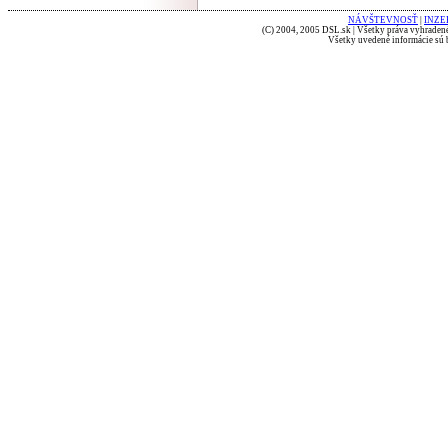
NÁVŠTEVNOSŤ
|
INZE
(C) 2004, 2005 DSL.sk | Všetky práva vyhradené
Všetky uvedené informácie sú b