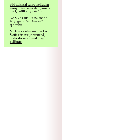
Súd zakázal samojazdiacim
Google taxíkom dobíjanie v
noci, rušili obyvateľov
NASA na diaľku na sonde
Voyager 2 úspešne znížila
spotrebu
Misia na záchranu teleskopu
Swift ešte nie je stratená,
podarilo sa spomaliť jej
otáčanie