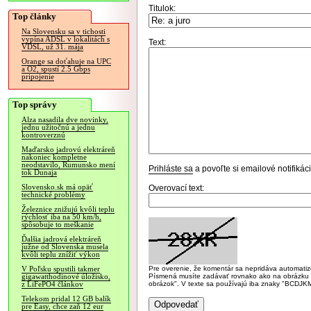
Titulok:
Top články
Na Slovensku sa v tichosti
vypína ADSL v lokalitách s
Text:
VDSL, už 31. mája
Orange sa doťahuje na UPC
a O2, spustí 2.5 Gbps
pripojenie
Top správy
Alza nasadila dve novinky,
jednu užitočnú a jednu
kontroverznú
Maďarsko jadrovú elektráreň
nakoniec kompletne
neodstavilo, Rumunsko mení
Prihláste sa
a povoľte si emailové notifiká
tok Dunaja
Slovensko.sk má opäť
Overovací text:
technické problémy
Železnice znižujú kvôli teplu
rýchlosť iba na 50 km/h,
spôsobuje to meškanie
Ďalšia jadrová elektráreň
južne od Slovenska musela
kvôli teplu znížiť výkon
Pre overenie, že komentár sa nepridáva automatizov
V Poľsku spustili takmer
Písmená musíte zadávať rovnako ako na obrázku veľk
gigawatthodinové úložisko,
obrázok". V texte sa používajú iba znaky "BC
z LiFePO4 článkov
Telekom pridal 12 GB balík
pre Easy, chce zaň 12 eur