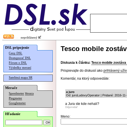
neprihlásený
Tesco mobile zostáva
DSL pripojenie
Ceny DSL
Dostupnosť DSL
Diskusia k článku:
Tesco mobile zostáva 
Fórum o DSL
Výsledky meraní
Prispievajte do diskusií ako
prihlásený užív
Satelitná mapa SR
Komentár, na ktorý odpovedáte:
Merače
a juro
Speedmeter
Merania
Od: juroLudovyOperator | Pridané: 2016-11-
Pingmeter
Googlemeter
a Jura ste kde nehali?
Odpovedať
Hľadanie
Meno: