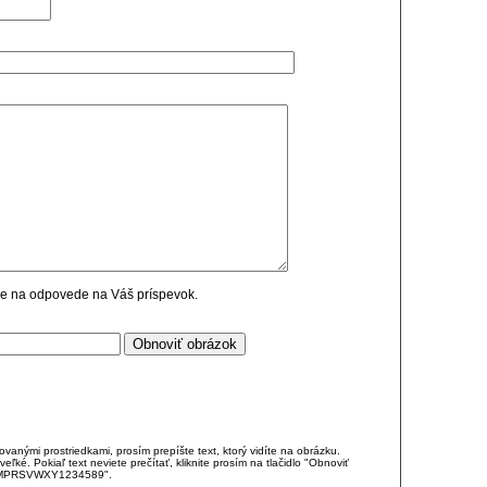
cie na odpovede na Váš príspevok.
anými prostriedkami, prosím prepíšte text, ktorý vidíte na obrázku.
é. Pokiaľ text neviete prečítať, kliknite prosím na tlačidlo "Obnoviť
DJKMPRSVWXY1234589".