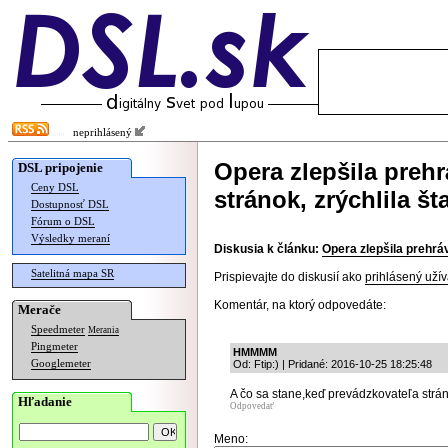
neprihlásený
Opera zlepšila preh
DSL pripojenie
Ceny DSL
stránok, zrýchlila šta
Dostupnosť DSL
Fórum o DSL
Výsledky meraní
Diskusia k článku:
Opera zlepšila prehráv
Satelitná mapa SR
Prispievajte do diskusií ako
prihlásený užív
Komentár, na ktorý odpovedáte:
Merače
Speedmeter
Merania
Pingmeter
HMMMM
Googlemeter
Od: Ftip:) | Pridané: 2016-10-25 18:25:48
A čo sa stane,keď prevádzkovateľa strá
Hľadanie
Odpovedať
Meno: