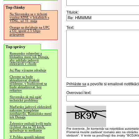
Top články
Titulok:
Na Slovensku sa v tichosti
vypína ADSL v lokalitách s
VDSL, už 31. mája
Text:
Orange sa doťahuje na UPC
a O2, spustí 2.5 Gbps
pripojenie
Top správy
Rumunsko odstrelmi a
blokádou mení tok Dunaja,
aby udržalo jadrovú
elektráreň v chode
Joj Play výrazne zdražuje
Chrome sa bude
aktualizovať dvakrát
týždenne, v budúcnosti sa
Prihláste sa
a povoľte si emailové notifiká
bude aktualizovať bez
reštartov
Overovací text:
Slovensko.sk má opäť
technické problémy
Maďarsko jadrovú elektráreň
nakoniec kompletne
neodstavilo, Rumunsko mení
tok Dunaja
Železnice znižujú kvôli teplu
rýchlosť iba na 50 km/h,
Pre overenie, že komentár sa nepridáva automatizov
spôsobuje to meškanie
Písmená musíte zadávať rovnako ako na obrázku veľk
obrázok". V texte sa používajú iba znaky "BC
V Poľsku spustili takmer