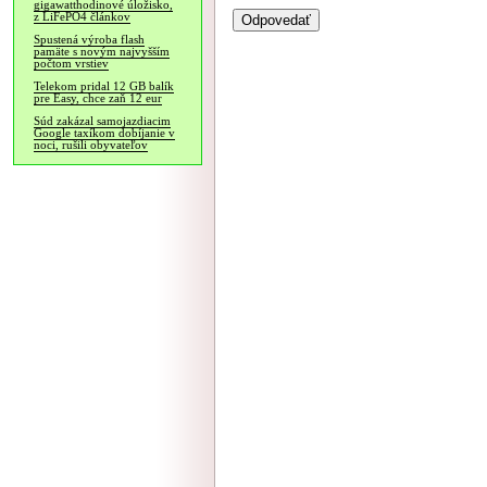
gigawatthodinové úložisko,
z LiFePO4 článkov
Spustená výroba flash
pamäte s novým najvyšším
počtom vrstiev
Telekom pridal 12 GB balík
pre Easy, chce zaň 12 eur
Súd zakázal samojazdiacim
Google taxíkom dobíjanie v
noci, rušili obyvateľov