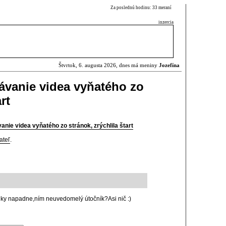
Za poslednú hodinu: 33 meraní
inzercia
Štvrtok, 6. augusta 2026, dnes má meniny
Jozefína
rávanie videa vyňatého zo
rt
anie videa vyňatého zo stránok, zrýchlila štart
ateľ
.
nky napadne,ním neuvedomelý útočník?Asi nič :)