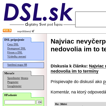
neprihlásený
Najviac nevyčerp
DSL pripojenie
Ceny DSL
nedovolia im to 
Dostupnosť DSL
Fórum o DSL
Výsledky meraní
Satelitná mapa SR
Diskusia k článku:
Najviac 
nedovolia im to termíny
Merače
Speedmeter
Merania
Prispievajte do diskusií ako
p
Pingmeter
Googlemeter
Komentár, na ktorý odpovedá
Hľadanie
Re: 38dni