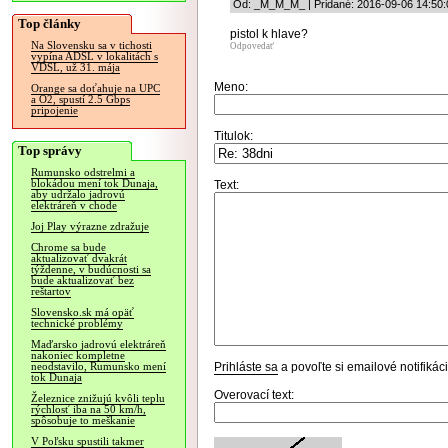
Od: _M_M_M_ | Pridané: 2016-09-06 14:50:
Top články
pistol k hlave?
Na Slovensku sa v tichosti
Odpovedať
vypína ADSL v lokalitách s
VDSL, už 31. mája
Meno:
Orange sa doťahuje na UPC
a O2, spustí 2.5 Gbps
pripojenie
Titulok:
Top správy
Rumunsko odstrelmi a
blokádou mení tok Dunaja,
Text:
aby udržalo jadrovú
elektráreň v chode
Joj Play výrazne zdražuje
Chrome sa bude
aktualizovať dvakrát
týždenne, v budúcnosti sa
bude aktualizovať bez
reštartov
Slovensko.sk má opäť
technické problémy
Maďarsko jadrovú elektráreň
nakoniec kompletne
Prihláste sa
a povoľte si emailové notifiká
neodstavilo, Rumunsko mení
tok Dunaja
Overovací text:
Železnice znižujú kvôli teplu
rýchlosť iba na 50 km/h,
spôsobuje to meškanie
V Poľsku spustili takmer