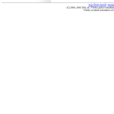
NÁVŠTEVNOSŤ
|
INZE
(C) 2004, 2005 DSL.sk | Všetky práva vyhradené
Všetky uvedené informácie sú b