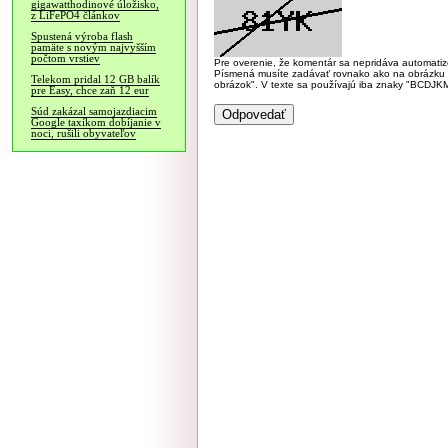
gigawatthodinové úložisko,
z LiFePO4 článkov
Spustená výroba flash
pamäte s novým najvyšším
počtom vrstiev
Pre overenie, že komentár sa nepridáva automatizov
Písmená musíte zadávať rovnako ako na obrázku veľk
Telekom pridal 12 GB balík
obrázok". V texte sa používajú iba znaky "BC
pre Easy, chce zaň 12 eur
Súd zakázal samojazdiacim
Google taxíkom dobíjanie v
noci, rušili obyvateľov