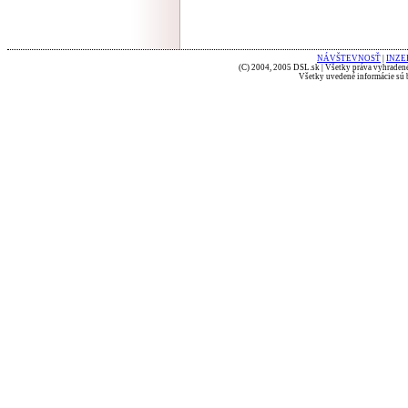
NÁVŠTEVNOSŤ
|
INZE
(C) 2004, 2005 DSL.sk | Všetky práva vyhradené
Všetky uvedené informácie sú b