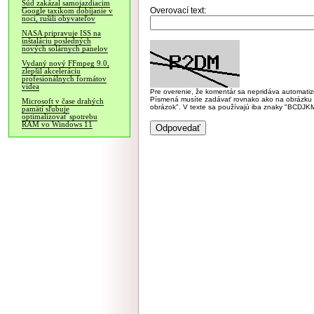
Súd zakázal samojazdiacim
Overovací text:
Google taxíkom dobíjanie v
noci, rušili obyvateľov
NASA pripravuje ISS na
inštaláciu posledných
nových solárnych panelov
Vydaný nový FFmpeg 9.0,
zlepšil akceleráciu
profesionálnych formátov
videa
Pre overenie, že komentár sa nepridáva automatizov
Písmená musíte zadávať rovnako ako na obrázku veľk
Microsoft v čase drahých
obrázok". V texte sa používajú iba znaky "BC
pamätí sľubuje
optimalizovať spotrebu
RAM vo Windows 11