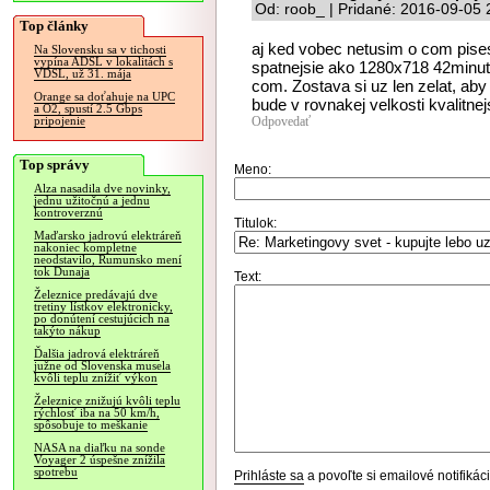
Od: roob_ | Pridané: 2016-09-05 
Top články
aj ked vobec netusim o com pis
Na Slovensku sa v tichosti
vypína ADSL v lokalitách s
spatnejsie ako 1280x718 42minut 
VDSL, už 31. mája
com. Zostava si uz len zelat, aby
Orange sa doťahuje na UPC
bude v rovnakej velkosti kvalitnej
a O2, spustí 2.5 Gbps
Odpovedať
pripojenie
Top správy
Meno:
Alza nasadila dve novinky,
jednu užitočnú a jednu
kontroverznú
Titulok:
Maďarsko jadrovú elektráreň
nakoniec kompletne
neodstavilo, Rumunsko mení
tok Dunaja
Text:
Železnice predávajú dve
tretiny lístkov elektronicky,
po donútení cestujúcich na
takýto nákup
Ďalšia jadrová elektráreň
južne od Slovenska musela
kvôli teplu znížiť výkon
Železnice znižujú kvôli teplu
rýchlosť iba na 50 km/h,
spôsobuje to meškanie
NASA na diaľku na sonde
Voyager 2 úspešne znížila
spotrebu
Prihláste sa
a povoľte si emailové notifiká