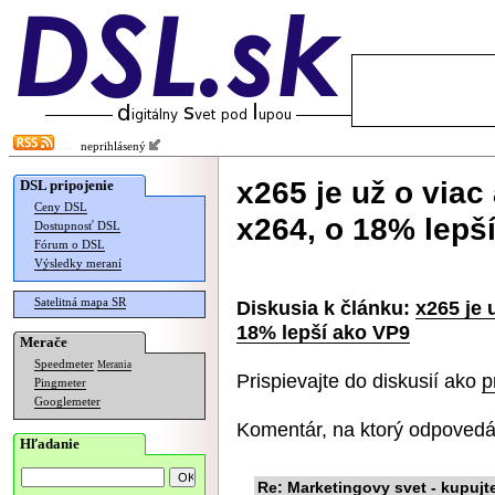
neprihlásený
x265 je už o viac
DSL pripojenie
Ceny DSL
x264, o 18% lepš
Dostupnosť DSL
Fórum o DSL
Výsledky meraní
Satelitná mapa SR
Diskusia k článku:
x265 je 
18% lepší ako VP9
Merače
Speedmeter
Merania
Prispievajte do diskusií ako
p
Pingmeter
Googlemeter
Komentár, na ktorý odpovedá
Hľadanie
Re: Marketingovy svet - kupujt