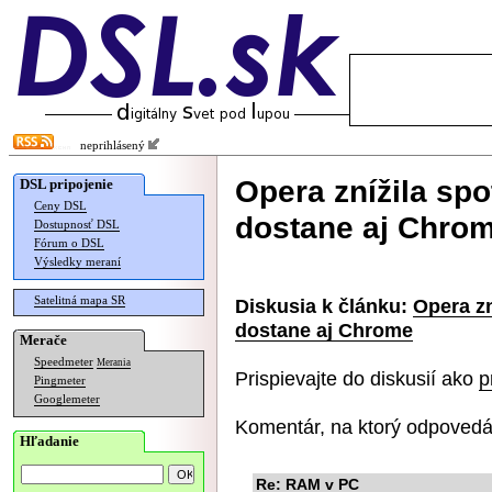
neprihlásený
Opera znížila sp
DSL pripojenie
Ceny DSL
dostane aj Chro
Dostupnosť DSL
Fórum o DSL
Výsledky meraní
Satelitná mapa SR
Diskusia k článku:
Opera zn
dostane aj Chrome
Merače
Speedmeter
Merania
Prispievajte do diskusií ako
p
Pingmeter
Googlemeter
Komentár, na ktorý odpovedá
Hľadanie
Re: RAM v PC