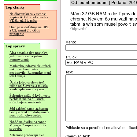
Od: bumbumbuum | Pridané: 2016
Top články
Mám 32 GB RAM a dosť pravideln
Na Slovensku sa v tichosti
vypína ADSL v lokalitách s
chrome. Neviem čo mu vadí na o
VDSL, už 31. mája
tabmi a win som musel povoliť s
Orange sa doťahuje na UPC
Odpovedať
a O2, spustí 2.5 Gbps
pripojenie
Meno:
Top správy
Alza nasadila dve novinky,
jednu užitočnú a jednu
Titulok:
kontroverznú
Maďarsko jadrovú elektráreň
nakoniec kompletne
Text:
neodstavilo, Rumunsko mení
tok Dunaja
Ďalšia jadrová elektráreň
južne od Slovenska musela
kvôli teplu znížiť výkon
Železnice znižujú kvôli teplu
rýchlosť iba na 50 km/h,
spôsobuje to meškanie
Súd zakázal samojazdiacim
Google taxíkom dobíjanie v
noci, rušili obyvateľov
NASA na diaľku na sonde
Voyager 2 úspešne znížila
Prihláste sa
a povoľte si emailové notifiká
spotrebu
Železnice predávajú dve
Overovací text: