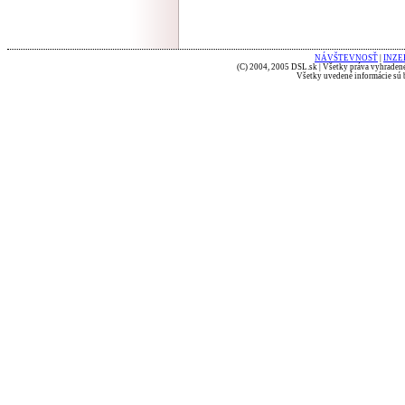
NÁVŠTEVNOSŤ
|
INZE
(C) 2004, 2005 DSL.sk | Všetky práva vyhradené
Všetky uvedené informácie sú b