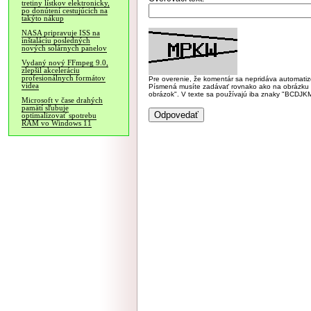
tretiny lístkov elektronicky,
po donútení cestujúcich na
takýto nákup
NASA pripravuje ISS na
inštaláciu posledných
nových solárnych panelov
Vydaný nový FFmpeg 9.0,
zlepšil akceleráciu
profesionálnych formátov
Pre overenie, že komentár sa nepridáva automatizov
videa
Písmená musíte zadávať rovnako ako na obrázku veľk
obrázok". V texte sa používajú iba znaky "BC
Microsoft v čase drahých
pamätí sľubuje
optimalizovať spotrebu
RAM vo Windows 11