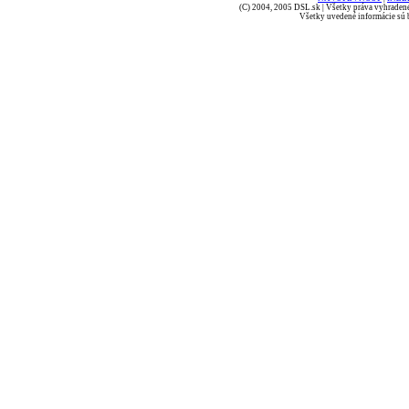
(C) 2004, 2005 DSL.sk | Všetky práva vyhradené
Všetky uvedené informácie sú b