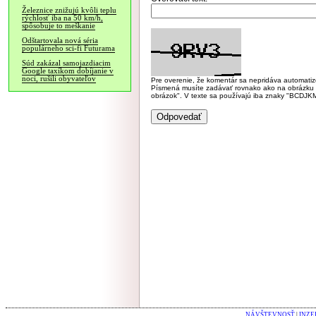
Železnice znižujú kvôli teplu
rýchlosť iba na 50 km/h,
spôsobuje to meškanie
Odštartovala nová séria
populárneho sci-fi Futurama
Súd zakázal samojazdiacim
Google taxíkom dobíjanie v
noci, rušili obyvateľov
Pre overenie, že komentár sa nepridáva automatizov
Písmená musíte zadávať rovnako ako na obrázku veľk
obrázok". V texte sa používajú iba znaky "BC
NÁVŠTEVNOSŤ
|
INZE