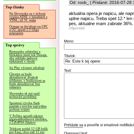
Od: roob_ | Pridané: 2016-07-28 
Top články
aktualna opera je napicu, ale napri
Na Slovensku sa v tichosti
vypína ADSL v lokalitách s
uplne napicu. Treba spet 12.* le
VDSL, už 31. mája
pes, aktualne mam zabrate 36%.
Orange sa doťahuje na UPC
Odpovedať
a O2, spustí 2.5 Gbps
pripojenie
Meno:
Top správy
Rumunsko odstrelmi a
blokádou mení tok Dunaja,
Titulok:
aby udržalo jadrovú
elektráreň v chode
Joj Play výrazne zdražuje
Text:
Chrome sa bude
aktualizovať dvakrát
týždenne, v budúcnosti sa
bude aktualizovať bez
reštartov
Slovensko.sk má opäť
technické problémy
Spustená výroba flash
pamäte s novým najvyšším
počtom vrstiev
V Poľsku spustili takmer
gigawatthodinové úložisko,
z LiFePO4 článkov
Prihláste sa
a povoľte si emailové notifiká
Telekom pridal 12 GB balík
pre Easy, chce zaň 12 eur
Overovací text: