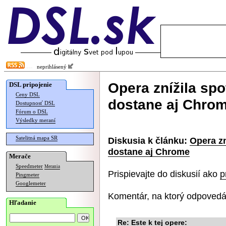
neprihlásený
Opera znížila sp
DSL pripojenie
Ceny DSL
dostane aj Chro
Dostupnosť DSL
Fórum o DSL
Výsledky meraní
Satelitná mapa SR
Diskusia k článku:
Opera zn
dostane aj Chrome
Merače
Speedmeter
Merania
Prispievajte do diskusií ako
p
Pingmeter
Googlemeter
Komentár, na ktorý odpovedá
Hľadanie
Re: Este k tej opere: