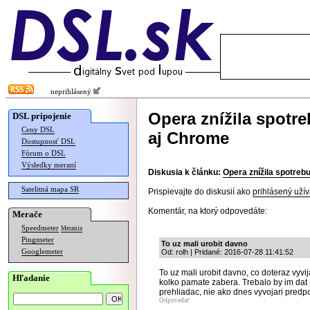
neprihlásený
Opera znížila spotr
DSL pripojenie
Ceny DSL
aj Chrome
Dostupnosť DSL
Fórum o DSL
Výsledky meraní
Diskusia k článku:
Opera znížila spotreb
Satelitná mapa SR
Prispievajte do diskusií ako
prihlásený užív
Komentár, na ktorý odpovedáte:
Merače
Speedmeter
Merania
Pingmeter
To uz mali urobit davno
Googlemeter
Od: rolh | Pridané: 2016-07-28 11:41:52
To uz mali urobit davno, co doteraz vyvij
Hľadanie
kolko pamate zabera. Trebalo by im d
prehliadac, nie ako dnes vyvojari predp
Odpovedať