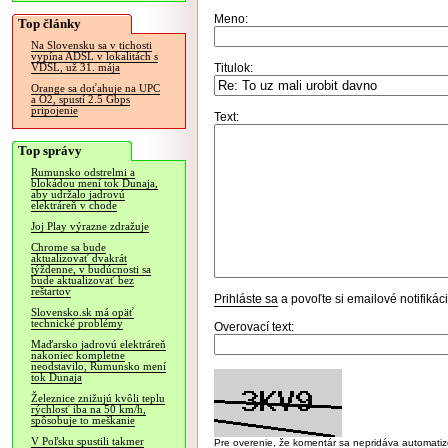
Meno:
Top články
Na Slovensku sa v tichosti
vypína ADSL v lokalitách s
Titulok:
VDSL, už 31. mája
Orange sa doťahuje na UPC
a O2, spustí 2.5 Gbps
pripojenie
Text:
Top správy
Rumunsko odstrelmi a
blokádou mení tok Dunaja,
aby udržalo jadrovú
elektráreň v chode
Joj Play výrazne zdražuje
Chrome sa bude
aktualizovať dvakrát
týždenne, v budúcnosti sa
bude aktualizovať bez
reštartov
Prihláste sa
a povoľte si emailové notifiká
Slovensko.sk má opäť
technické problémy
Overovací text:
Maďarsko jadrovú elektráreň
nakoniec kompletne
neodstavilo, Rumunsko mení
tok Dunaja
Železnice znižujú kvôli teplu
rýchlosť iba na 50 km/h,
spôsobuje to meškanie
V Poľsku spustili takmer
Pre overenie, že komentár sa nepridáva automatizov