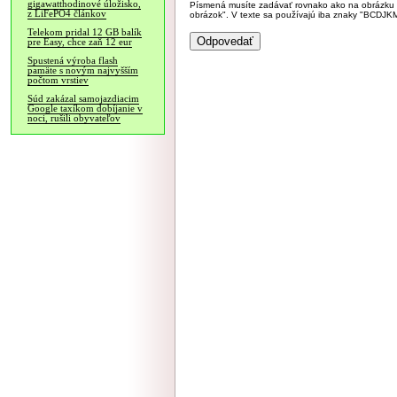
gigawatthodinové úložisko,
Písmená musíte zadávať rovnako ako na obrázku veľk
z LiFePO4 článkov
obrázok". V texte sa používajú iba znaky "BC
Telekom pridal 12 GB balík
pre Easy, chce zaň 12 eur
Spustená výroba flash
pamäte s novým najvyšším
počtom vrstiev
Súd zakázal samojazdiacim
Google taxíkom dobíjanie v
noci, rušili obyvateľov