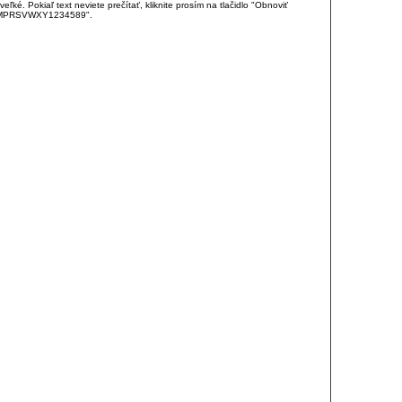
é. Pokiaľ text neviete prečítať, kliknite prosím na tlačidlo "Obnoviť
DJKMPRSVWXY1234589".