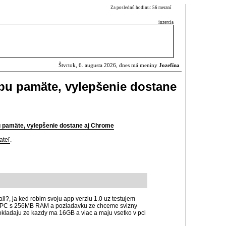
Za poslednú hodinu: 56 meraní
inzercia
Štvrtok, 6. augusta 2026, dnes má meniny
Jozefína
ebu pamäte, vylepšenie dostane
u pamäte, vylepšenie dostane aj Chrome
ateľ
.
ali?, ja ked robim svoju app verziu 1.0 uz testujem
at PC s 256MB RAM a poziadavku ze chceme svizny
okladaju ze kazdy ma 16GB a viac a maju vsetko v pci