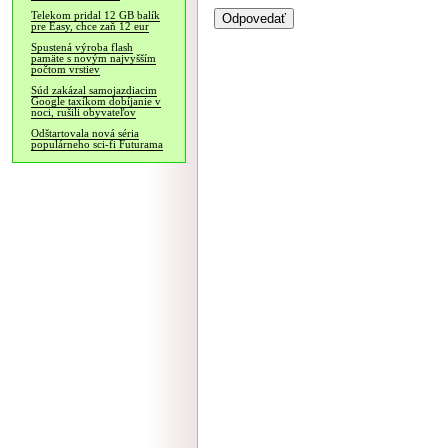
Telekom pridal 12 GB balík
pre Easy, chce zaň 12 eur
Spustená výroba flash
pamäte s novým najvyšším
počtom vrstiev
Súd zakázal samojazdiacim
Google taxíkom dobíjanie v
noci, rušili obyvateľov
Odštartovala nová séria
populárneho sci-fi Futurama