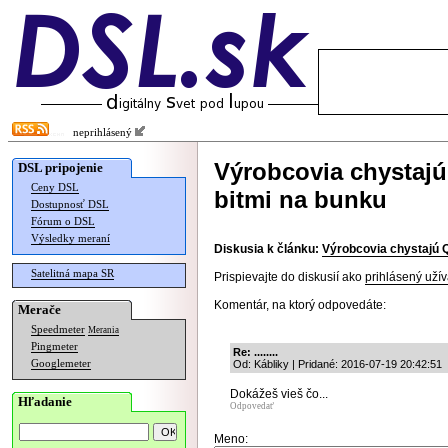
neprihlásený
Výrobcovia chystajú
DSL pripojenie
Ceny DSL
bitmi na bunku
Dostupnosť DSL
Fórum o DSL
Výsledky meraní
Diskusia k článku:
Výrobcovia chystajú Q
Satelitná mapa SR
Prispievajte do diskusií ako
prihlásený užív
Komentár, na ktorý odpovedáte:
Merače
Speedmeter
Merania
Pingmeter
Re: ........
Googlemeter
Od: Kábliky | Pridané: 2016-07-19 20:42:51
Dokážeš vieš čo...
Hľadanie
Odpovedať
Meno: