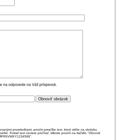
cie na odpovede na Váš príspevok.
anými prostriedkami, prosím prepíšte text, ktorý vidíte na obrázku.
é. Pokiaľ text neviete prečítať, kliknite prosím na tlačidlo "Obnoviť
DJKMPRSVWXY1234589".