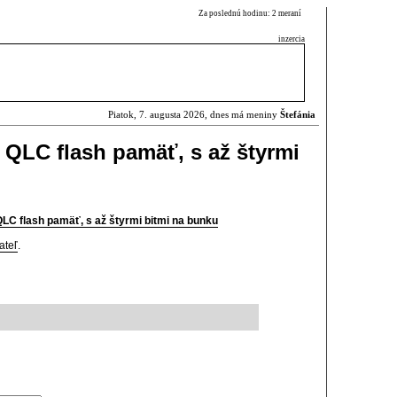
Za poslednú hodinu: 2 meraní
inzercia
Piatok, 7. augusta 2026, dnes má meniny
Štefánia
 QLC flash pamäť, s až štyrmi
LC flash pamäť, s až štyrmi bitmi na bunku
ateľ
.