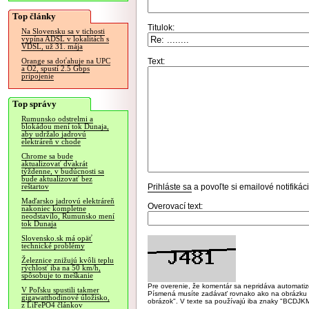
Top články
Titulok:
Na Slovensku sa v tichosti
vypína ADSL v lokalitách s
VDSL, už 31. mája
Text:
Orange sa doťahuje na UPC
a O2, spustí 2.5 Gbps
pripojenie
Top správy
Rumunsko odstrelmi a
blokádou mení tok Dunaja,
aby udržalo jadrovú
elektráreň v chode
Chrome sa bude
aktualizovať dvakrát
týždenne, v budúcnosti sa
bude aktualizovať bez
Prihláste sa
a povoľte si emailové notifiká
reštartov
Maďarsko jadrovú elektráreň
Overovací text:
nakoniec kompletne
neodstavilo, Rumunsko mení
tok Dunaja
Slovensko.sk má opäť
technické problémy
Železnice znižujú kvôli teplu
rýchlosť iba na 50 km/h,
spôsobuje to meškanie
Pre overenie, že komentár sa nepridáva automatizov
V Poľsku spustili takmer
Písmená musíte zadávať rovnako ako na obrázku veľk
gigawatthodinové úložisko,
obrázok". V texte sa používajú iba znaky "BC
z LiFePO4 článkov