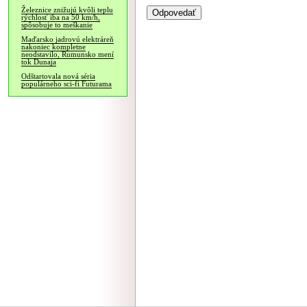
Železnice znižujú kvôli teplu
rýchlosť iba na 50 km/h,
spôsobuje to meškanie
Maďarsko jadrovú elektráreň
nakoniec kompletne
neodstavilo, Rumunsko mení
tok Dunaja
Odštartovala nová séria
populárneho sci-fi Futurama