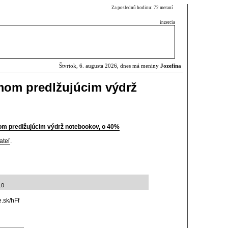
Za poslednú hodinu: 72 meraní
inzercia
Štvrtok, 6. augusta 2026, dnes má meniny
Jozefína
mom predlžujúcim výdrž
m predlžujúcim výdrž notebookov, o 40%
ateľ
.
10
.sk/hFf