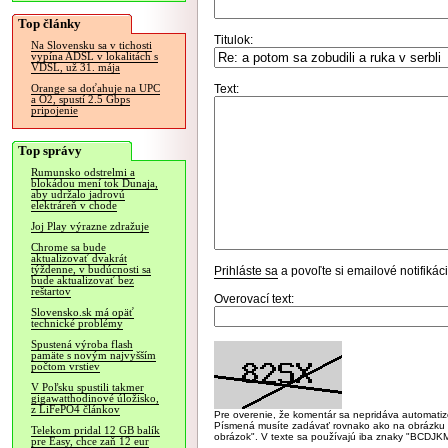
Top články
Titulok:
Na Slovensku sa v tichosti
vypína ADSL v lokalitách s
VDSL, už 31. mája
Text:
Orange sa doťahuje na UPC
a O2, spustí 2.5 Gbps
pripojenie
Top správy
Rumunsko odstrelmi a
blokádou mení tok Dunaja,
aby udržalo jadrovú
elektráreň v chode
Joj Play výrazne zdražuje
Chrome sa bude
aktualizovať dvakrát
týždenne, v budúcnosti sa
Prihláste sa
a povoľte si emailové notifiká
bude aktualizovať bez
reštartov
Overovací text:
Slovensko.sk má opäť
technické problémy
Spustená výroba flash
pamäte s novým najvyšším
počtom vrstiev
V Poľsku spustili takmer
gigawatthodinové úložisko,
z LiFePO4 článkov
Pre overenie, že komentár sa nepridáva automatizov
Písmená musíte zadávať rovnako ako na obrázku veľk
Telekom pridal 12 GB balík
obrázok". V texte sa používajú iba znaky "BC
pre Easy, chce zaň 12 eur