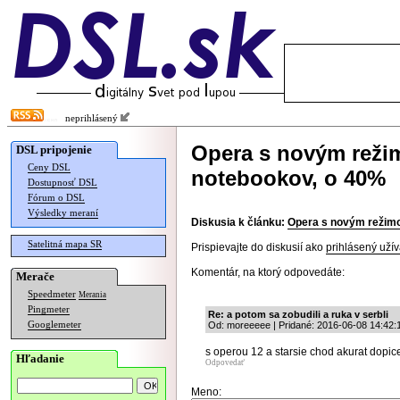
neprihlásený
Opera s novým reži
DSL pripojenie
Ceny DSL
notebookov, o 40%
Dostupnosť DSL
Fórum o DSL
Výsledky meraní
Diskusia k článku:
Opera s novým režimo
Satelitná mapa SR
Prispievajte do diskusií ako
prihlásený užív
Komentár, na ktorý odpovedáte:
Merače
Speedmeter
Merania
Pingmeter
Re: a potom sa zobudili a ruka v serbli
Googlemeter
Od: moreeeee | Pridané: 2016-06-08 14:42:
s operou 12 a starsie chod akurat dopice
Hľadanie
Odpovedať
Meno: