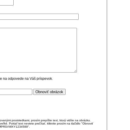
cie na odpovede na Váš príspevok.
anými prostriedkami, prosím prepíšte text, ktorý vidíte na obrázku.
é. Pokiaľ text neviete prečítať, kliknite prosím na tlačidlo "Obnoviť
DJKMPRSVWXY1234589".