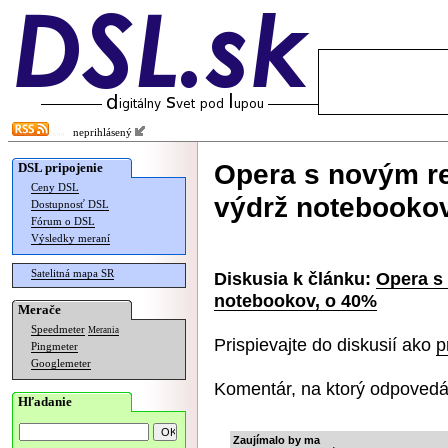
neprihlásený
Opera s novým r
DSL pripojenie
Ceny DSL
výdrž notebooko
Dostupnosť DSL
Fórum o DSL
Výsledky meraní
Satelitná mapa SR
Diskusia k článku:
Opera s
notebookov, o 40%
Merače
Speedmeter
Merania
Prispievajte do diskusií ako
p
Pingmeter
Googlemeter
Komentár, na ktorý odpovedá
Hľadanie
Zaujímalo by ma