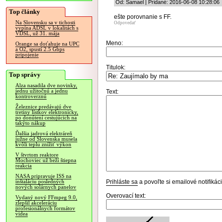
Od: Samael | Pridané: 2016-06-08 10:28:06
Top články
ešte porovnanie s FF.
Na Slovensku sa v tichosti
Odpovedať
vypína ADSL v lokalitách s
VDSL, už 31. mája
Meno:
Orange sa doťahuje na UPC
a O2, spustí 2.5 Gbps
pripojenie
Titulok:
Top správy
Alza nasadila dve novinky,
jednu užitočnú a jednu
Text:
kontroverznú
Železnice predávajú dve
tretiny lístkov elektronicky,
po donútení cestujúcich na
takýto nákup
Ďalšia jadrová elektráreň
južne od Slovenska musela
kvôli teplu znížiť výkon
V štvrtom reaktore
Mochoviec už beží štiepna
reakcia
NASA pripravuje ISS na
Prihláste sa
a povoľte si emailové notifiká
inštaláciu posledných
nových solárnych panelov
Overovací text:
Vydaný nový FFmpeg 9.0,
zlepšil akceleráciu
profesionálnych formátov
videa