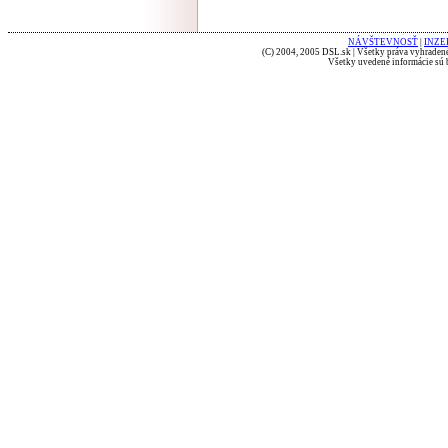
NÁVŠTEVNOSŤ
|
INZE
(C) 2004, 2005 DSL.sk | Všetky práva vyhradené
Všetky uvedené informácie sú b