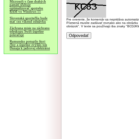
Microsoft v čase drahých
pamätí sľubuje
optimalizovať spotrebu
RAM vo Windows 11
Slovenská sporiteľňa bude
Pre overenie, že komentár sa nepridáva automatizov
mať cez víkend odstávku
Písmená musíte zadávať rovnako ako na obrázku veľk
obrázok". V texte sa používajú iba znaky "BC
Záchrana misie na záchranu
teleskopu Swift úspešne
pokračuje
Rumunsko potopilo štyri
člny a úspešne zvýšilo tok
Dunaja k jadrovej elektrárni