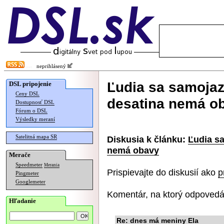
neprihlásený
Ľudia sa samojazd
DSL pripojenie
Ceny DSL
desatina nemá o
Dostupnosť DSL
Fórum o DSL
Výsledky meraní
Satelitná mapa SR
Diskusia k článku:
Ľudia sa
nemá obavy
Merače
Speedmeter
Merania
Prispievajte do diskusií ako
p
Pingmeter
Googlemeter
Komentár, na ktorý odpovedá
Hľadanie
Re: dnes má meniny Ela