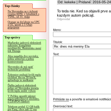
Od: kekeke | Pridané: 2016-05-24
Top články
To teda nie. Ked sa objavili prve
Na Slovensku sa v tichosti
vypína ADSL v lokalitách s
kazdym autom policajt.
VDSL, už 31. mája
Odpovedať
Orange sa doťahuje na UPC
a O2, spustí 2.5 Gbps
pripojenie
Meno:
Top správy
Titulok:
Maďarsko jadrovú elektráreň
nakoniec kompletne
neodstavilo, Rumunsko mení
tok Dunaja
Text:
Alza nasadila dve novinky,
jednu užitočnú a jednu
kontroverznú
Slovensko.sk má opäť
technické problémy
Železnice znižujú kvôli teplu
rýchlosť iba na 50 km/h,
spôsobuje to meškanie
Ďalšia jadrová elektráreň
južne od Slovenska musela
kvôli teplu znížiť výkon
V Poľsku spustili takmer
gigawatthodinové úložisko,
Prihláste sa
a povoľte si emailové notifiká
z LiFePO4 článkov
Overovací text:
Telekom pridal 12 GB balík
pre Easy, chce zaň 12 eur