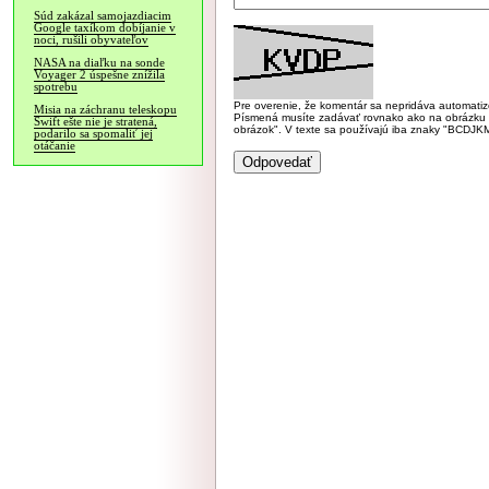
Súd zakázal samojazdiacim
Google taxíkom dobíjanie v
noci, rušili obyvateľov
NASA na diaľku na sonde
Voyager 2 úspešne znížila
spotrebu
Pre overenie, že komentár sa nepridáva automatizov
Misia na záchranu teleskopu
Písmená musíte zadávať rovnako ako na obrázku veľk
Swift ešte nie je stratená,
obrázok". V texte sa používajú iba znaky "BC
podarilo sa spomaliť jej
otáčanie