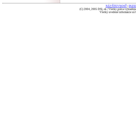
NÁVŠTEVNOSŤ
|
INZE
(C) 2004, 2005 DSL.sk | Všetky práva vyhradené
Všetky uvedené informácie sú b