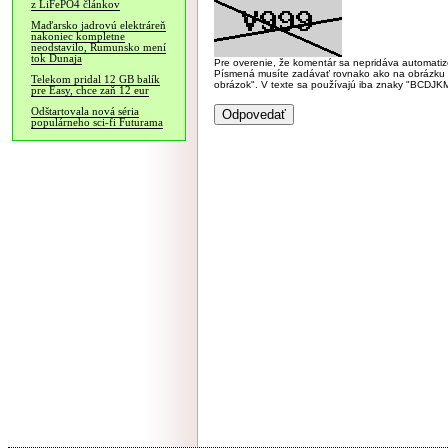
z LiFePO4 článkov
Maďarsko jadrovú elektráreň
nakoniec kompletne
neodstavilo, Rumunsko mení
tok Dunaja
Pre overenie, že komentár sa nepridáva automatizov
Písmená musíte zadávať rovnako ako na obrázku veľk
Telekom pridal 12 GB balík
obrázok". V texte sa používajú iba znaky "BC
pre Easy, chce zaň 12 eur
Odštartovala nová séria
populárneho sci-fi Futurama