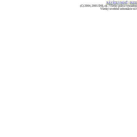
NÁVŠTEVNOSŤ
|
INZE
(C) 2004, 2005 DSL.sk | Všetky práva vyhradené
Všetky uvedené informácie sú b