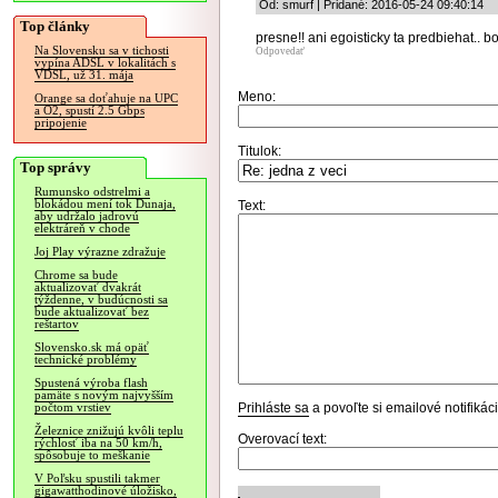
Od: smurf | Pridané: 2016-05-24 09:40:14
Top články
presne!! ani egoisticky ta predbiehat.. 
Na Slovensku sa v tichosti
Odpovedať
vypína ADSL v lokalitách s
VDSL, už 31. mája
Meno:
Orange sa doťahuje na UPC
a O2, spustí 2.5 Gbps
pripojenie
Titulok:
Top správy
Rumunsko odstrelmi a
blokádou mení tok Dunaja,
Text:
aby udržalo jadrovú
elektráreň v chode
Joj Play výrazne zdražuje
Chrome sa bude
aktualizovať dvakrát
týždenne, v budúcnosti sa
bude aktualizovať bez
reštartov
Slovensko.sk má opäť
technické problémy
Spustená výroba flash
pamäte s novým najvyšším
Prihláste sa
a povoľte si emailové notifiká
počtom vrstiev
Železnice znižujú kvôli teplu
Overovací text:
rýchlosť iba na 50 km/h,
spôsobuje to meškanie
V Poľsku spustili takmer
gigawatthodinové úložisko,