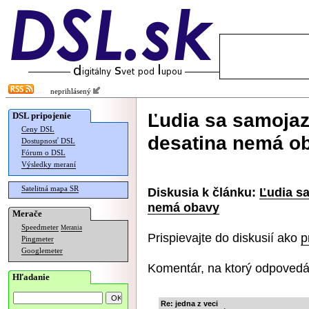
neprihlásený
Ľudia sa samojazd
DSL pripojenie
Ceny DSL
desatina nemá o
Dostupnosť DSL
Fórum o DSL
Výsledky meraní
Satelitná mapa SR
Diskusia k článku:
Ľudia sa
nemá obavy
Merače
Speedmeter
Merania
Prispievajte do diskusií ako
p
Pingmeter
Googlemeter
Komentár, na ktorý odpovedá
Hľadanie
Re: jedna z veci