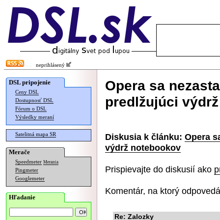
neprihlásený
Opera sa nezasta
DSL pripojenie
Ceny DSL
predlžujúci výdr
Dostupnosť DSL
Fórum o DSL
Výsledky meraní
Satelitná mapa SR
Diskusia k článku:
Opera sa
výdrž notebookov
Merače
Speedmeter
Merania
Prispievajte do diskusií ako
p
Pingmeter
Googlemeter
Komentár, na ktorý odpovedá
Hľadanie
Re: Zalozky