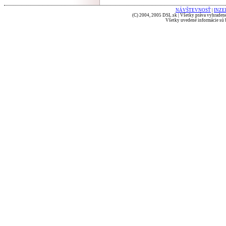
NÁVŠTEVNOSŤ
|
INZE
(C) 2004, 2005 DSL.sk | Všetky práva vyhradené
Všetky uvedené informácie sú b