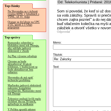
Od: Telekomunista | Pridané: 201
Top články
Som si povedal, že keď si už dos
Na Slovensku sa v tichosti
vypína ADSL v lokalitách s
sa volá záložky. Spravíš si prieč
VDSL, už 31. mája
chcem zajtra pozrieť" a do nej dá
Orange sa doťahuje na UPC
buď stlačením koliečka na myši a
a O2, spustí 2.5 Gbps
záložiek a otvoriť všetko v novo
pripojenie
Odpovedať
Top správy
Meno:
Rumunsko odstrelmi a
blokádou mení tok Dunaja,
aby udržalo jadrovú
elektráreň v chode
Titulok:
Joj Play výrazne zdražuje
Chrome sa bude
aktualizovať dvakrát
Text:
týždenne, v budúcnosti sa
bude aktualizovať bez
reštartov
Slovensko.sk má opäť
technické problémy
Maďarsko jadrovú elektráreň
nakoniec kompletne
neodstavilo, Rumunsko mení
tok Dunaja
Železnice znižujú kvôli teplu
rýchlosť iba na 50 km/h,
spôsobuje to meškanie
V Poľsku spustili takmer