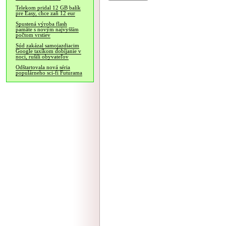
Telekom pridal 12 GB balík
pre Easy, chce zaň 12 eur
Spustená výroba flash
pamäte s novým najvyšším
počtom vrstiev
Súd zakázal samojazdiacim
Google taxíkom dobíjanie v
noci, rušili obyvateľov
Odštartovala nová séria
populárneho sci-fi Futurama