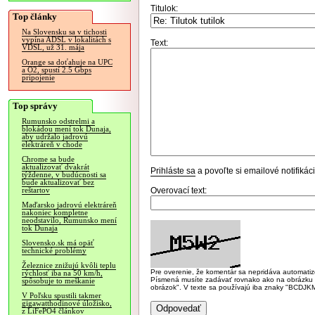
Titulok:
Top články
Na Slovensku sa v tichosti
vypína ADSL v lokalitách s
Text:
VDSL, už 31. mája
Orange sa doťahuje na UPC
a O2, spustí 2.5 Gbps
pripojenie
Top správy
Rumunsko odstrelmi a
blokádou mení tok Dunaja,
aby udržalo jadrovú
elektráreň v chode
Chrome sa bude
aktualizovať dvakrát
Prihláste sa
a povoľte si emailové notifiká
týždenne, v budúcnosti sa
bude aktualizovať bez
Overovací text:
reštartov
Maďarsko jadrovú elektráreň
nakoniec kompletne
neodstavilo, Rumunsko mení
tok Dunaja
Slovensko.sk má opäť
technické problémy
Železnice znižujú kvôli teplu
Pre overenie, že komentár sa nepridáva automatizov
rýchlosť iba na 50 km/h,
Písmená musíte zadávať rovnako ako na obrázku veľk
spôsobuje to meškanie
obrázok". V texte sa používajú iba znaky "BC
V Poľsku spustili takmer
gigawatthodinové úložisko,
z LiFePO4 článkov