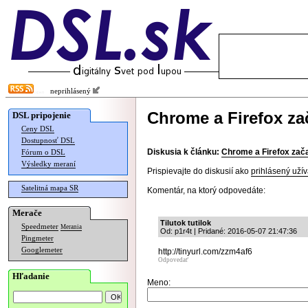
neprihlásený
Chrome a Firefox za
DSL pripojenie
Ceny DSL
Dostupnosť DSL
Diskusia k článku:
Chrome a Firefox zača
Fórum o DSL
Výsledky meraní
Prispievajte do diskusií ako
prihlásený užív
Satelitná mapa SR
Komentár, na ktorý odpovedáte:
Merače
Tilutok tutilok
Speedmeter
Merania
Od: p1r4t | Pridané: 2016-05-07 21:47:36
Pingmeter
Googlemeter
http://tinyurl.com/zzm4af6
Odpovedať
Hľadanie
Meno: