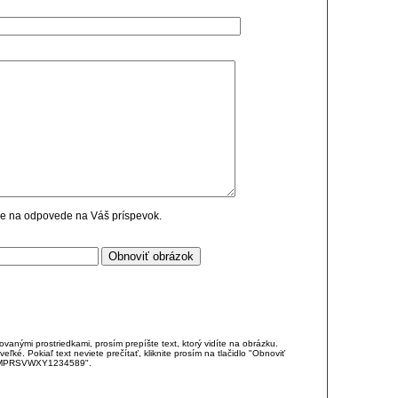
cie na odpovede na Váš príspevok.
anými prostriedkami, prosím prepíšte text, ktorý vidíte na obrázku.
é. Pokiaľ text neviete prečítať, kliknite prosím na tlačidlo "Obnoviť
DJKMPRSVWXY1234589".